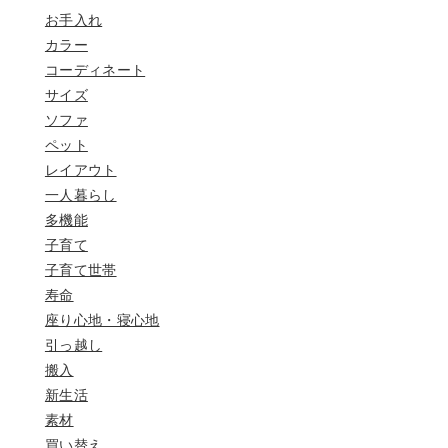
お手入れ
カラー
コーディネート
サイズ
ソファ
ペット
レイアウト
一人暮らし
多機能
子育て
子育て世帯
寿命
座り心地・寝心地
引っ越し
搬入
新生活
素材
買い替え