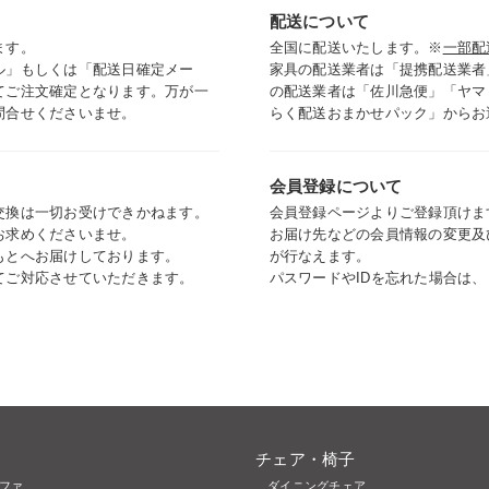
配送について
ます。
全国に配送いたします。※
一部配
ル」もしくは「配送日確定メー
家具の配送業者は「提携配送業者
てご注文確定となります。万が一
の配送業者は「佐川急便」「ヤマ
問合せくださいませ。
らく配送おまかせパック」からお
会員登録について
交換は一切お受けできかねます。
会員登録ページよりご登録頂けま
お求めくださいませ。
お届け先などの会員情報の変更及
もとへお届けしております。
が行なえます。
てご対応させていただきます。
パスワードやIDを忘れた場合は
チェア・椅子
ソファ
ダイニングチェア