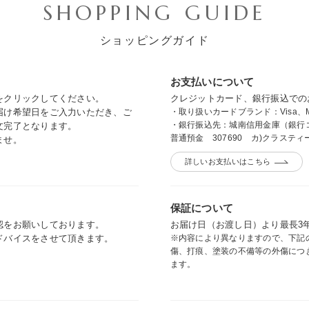
SHOPPING GUIDE
ショッピングガイド
お支払いについて
をクリックしてください。
クレジットカード、銀行振込
での
届け希望日をご入力いただき、ご
・取り扱いカードブランド：Visa、Master
・銀行振込先：城南信用金庫（銀行コ
文完了となります。
普通預金 307690 カ)クラステ
ませ。
詳しいお支払いはこちら
保証について
認をお願いしております。
お届け日（お渡し日）より最長3
ドバイスをさせて頂きます。
※内容により異なりますので、下記
傷、打痕、塗装の不備等の外傷につ
ます。