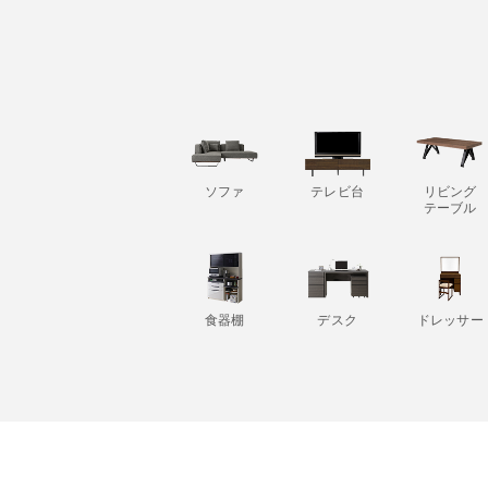
ソファ
テレビ台
リビング
テーブル
食器棚
デスク
ドレッサー