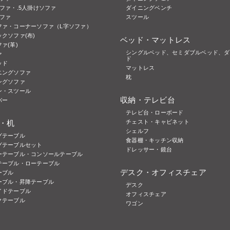
ファ・.5人掛けソファ
ダイニングベンチ
ソファ
スツール
ファ・コーナーソファ（L字ソファ）
クソファ(布)
ベッド・マットレス
ァ(革)
シングルベッド、セミダブルベッド、ダ
ァ
ド
ッド
マットレス
ニングソファ
枕
ングソファ
ン・スツール
収納・テレビ台
バー
テレビ台・ローボード
・机
チェスト・キャビネット
シェルフ
グテーブル
食器棚・キッチン収納
グテーブルセット
ドレッサー・鏡台
ーテーブル・コンソールテーブル
テーブル・ローテーブル
デスク・オフィスチェア
ーブル
ーブル・昇降テーブル
デスク
イドテーブル
オフィスチェア
クテーブル
ワゴン