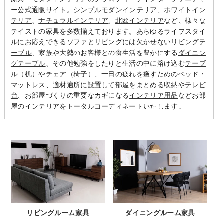
ー公式通販サイト。
シンプルモダンインテリア
、
ホワイトイン
テリア
、
ナチュラルインテリア
、
北欧インテリア
など、様々な
テイストの家具を多数揃えております。あらゆるライフスタイ
ルにお応えできる
ソファ
とリビングには欠かせない
リビングテ
ーブル
、家族や大勢のお客様との食生活を豊かにする
ダイニン
グテーブル
、その他勉強をしたりと生活の中に溶け込む
テーブ
ル（机）
や
チェア（椅子）
、一日の疲れを癒すための
ベッド・
マットレス
、適材適所に設置して部屋をまとめる
収納やテレビ
台
、お部屋づくりの重要なカギになる
インテリア用品
などお部
屋のインテリアをトータルコーディネートいたします。
リビングルーム家具
ダイニングルーム家具