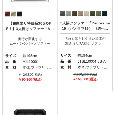
3人掛けソファー「Panorama
【在庫限り特価品30％OF
19（パノラマ19）」/選べる
F！】3人掛けソファー「ALI
座り心地/カバーリング
VIO(アリビオ)」
汚れを落としやすい加工が
奥行が変化する
サイズ
幅194cm
サイズ
幅198cm
品 番
JTSL10004-3S-A
品 番
MIL10001
素 材
本体:ファブリック(布)/脚:ウッドorメタル
素 材
本体:ファブリック(布)/脚:スチール
￥200,200(税込)
￥129,800(税込)
￥168,000 (税込)
￥90,860 (税込)