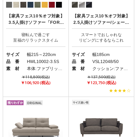
【家具フェス10％オフ対象】
【家具フェス10％オフ対象】
3.5人掛けソファー「FORU
2.5人掛けソファー/シェーズ
（フォル）」
ロング「Libero(リベロ)」
寝転んで過ごす
スマートでおしゃれな
サイズ
幅215～220cm
サイズ
幅185cm
品 番
HWL10002-3.5S
品 番
VSL12048/50
素 材
本体:ファブリック(布)/脚:スチールor木製
素 材
クッション:ファブリック(布)
￥118,800(税込)
￥137,500(税込)
￥106,920 (税込)
￥123,750 (税込)
★★★★☆