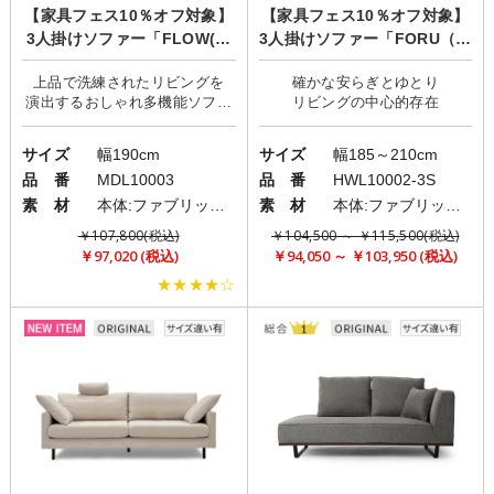
【家具フェス10％オフ対象】
【家具フェス10％オフ対象】
3人掛けソファー「FLOW(フ
3人掛けソファー「FORU（フ
ロウ)」
ォル）」
上品で洗練されたリビングを
確かな安らぎとゆとり
演出するおしゃれ多機能ソファ
サイズ
幅190cm
サイズ
幅185～210cm
品 番
MDL10003
品 番
HWL10002-3S
素 材
本体:ファブリック(布)/脚:ステンレス
素 材
本体:ファブリック(布)/脚:スチールor木製
￥107,800(税込)
￥104,500 ～ ￥115,500(税込)
￥97,020 (税込)
￥94,050 ～ ￥103,950 (税込)
★★★★☆