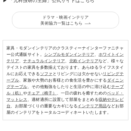
▶ 「元科捜研の主婦」公式サイトはこちら
ドラマ・映画インテリア
美術協力一覧はこちら
家具・モダンインテリアのクラスティーナインターファニチャ
ー公式通販サイト。
シンプルモダンインテリア
、
ホワイトイン
テリア
、
ナチュラルインテリア
、
北欧インテリア
など、様々な
テイストの家具を多数揃えております。あらゆるライフスタイ
ルにお応えできる
ソファ
とリビングには欠かせない
リビングテ
ーブル
、家族や大勢のお客様との食生活を豊かにする
ダイニン
グテーブル
、その他勉強をしたりと生活の中に溶け込む
テーブ
ル（机）
や
チェア（椅子）
、一日の疲れを癒すための
ベッド・
マットレス
、適材適所に設置して部屋をまとめる
収納やテレビ
台
、お部屋づくりの重要なカギになる
インテリア用品
などお部
屋のインテリアをトータルコーディネートいたします。