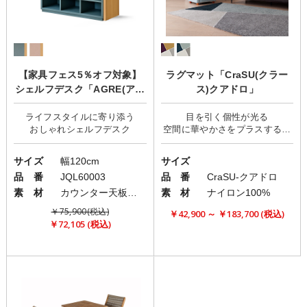
【家具フェス5％オフ対象】
ラグマット「CraSU(クラー
シェルフデスク「AGRE(アグ
ス)クアドロ」
レ)」
ライフスタイルに寄り添う
目を引く個性が光る
空間に華やかさをプラスするラ
サイズ
幅120cm
サイズ
品 番
JQL60003
品 番
CraSU-クアドロ
素 材
カウンター天板：強化紙/本体：オレフィン化粧繊維板
素 材
ナイロン100%
￥75,900(税込)
￥42,900 ～ ￥183,700 (税込)
￥72,105 (税込)