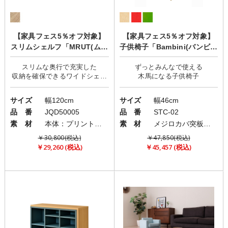
【家具フェス5％オフ対象】
【家具フェス5％オフ対象】
スリムシェルフ「MRUT(ムル
子供椅子「Bambini(バンビー
ート)」
ニ)」
スリムな奥行で充実した
ずっとみんなで使える
収納を確保できるワイドシェル
サイズ
幅120cm
サイズ
幅46cm
品 番
JQD50005
品 番
STC-02
素 材
本体：プリント紙/天板：強化紙
素 材
メジロカバ突板成形合板
￥30,800(税込)
￥47,850(税込)
￥29,260 (税込)
￥45,457 (税込)