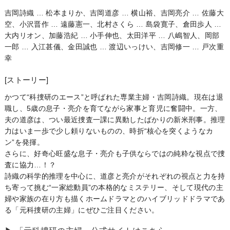
吉岡詩織 … 松本まりか、吉岡道彦 … 横山裕、吉岡亮介 … 佐藤大
空、小沢晋作 … 遠藤憲一、北村さくら … 島袋寛子、倉田歩人 …
大内リオン、加藤浩紀 … 小手伸也、太田洋平 … 八嶋智人、岡部
一郎 … 入江甚儀、金田誠也 … 渡辺いっけい、吉岡修一 … 戸次重
幸
[ストーリー]
かつて“科捜研のエース”と呼ばれた専業主婦・吉岡詩織。現在は退
職し、5歳の息子・亮介を育てながら家事と育児に奮闘中。一方、
夫の道彦は、つい最近捜査一課に異動したばかりの新米刑事。推理
力はいま一歩で少し頼りないものの、時折“核心を突くようなカ
ン”を発揮。
さらに、好奇心旺盛な息子・亮介も子供ならではの純粋な視点で捜
査に協力…！？
詩織の科学的推理を中心に、道彦と亮介がそれぞれの視点と力を持
ち寄って挑む“一家総動員”の本格的なミステリー、そして現代の主
婦や家族の在り方も描くホームドラマとのハイブリッドドラマであ
る「元科捜研の主婦」にぜひご注目ください。