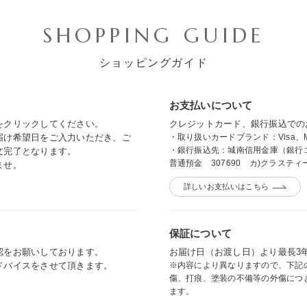
SHOPPING GUIDE
ショッピングガイド
お支払いについて
をクリックしてください。
クレジットカード、銀行振込
での
届け希望日をご入力いただき、ご
・取り扱いカードブランド：Visa、Master
・銀行振込先：城南信用金庫（銀行コ
文完了となります。
普通預金 307690 カ)クラステ
ませ。
詳しいお支払いはこちら
保証について
認をお願いしております。
お届け日（お渡し日）より最長3
ドバイスをさせて頂きます。
※内容により異なりますので、下記
傷、打痕、塗装の不備等の外傷につ
ます。