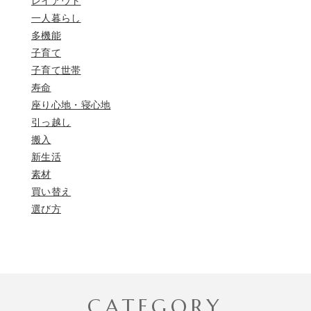
レイアウト
一人暮らし
多機能
子育て
子育て世帯
寿命
座り心地・寝心地
引っ越し
搬入
新生活
素材
買い替え
選び方
CATEGORY