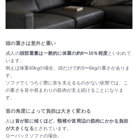
頭の重さは意外と重い
成人の
頭部重量は一般的に体重の約8〜10％程度
といわれて
います。
例えば体重60kgの場合、頭だけで約5〜6kgの重さがありま
す。
ソファでくつろぐ際に首を支えるものがない状態では、こ
の重さを首や肩まわりの筋肉が支え続けることになりま
す。
首の角度によって負担は大きく変わる
人は
首が前に傾くほど、頸椎や首周辺の筋肉にかかる負担
が大きくなる
とされています。
ローバックソファの場合、