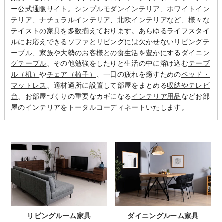
ー公式通販サイト。
シンプルモダンインテリア
、
ホワイトイン
テリア
、
ナチュラルインテリア
、
北欧インテリア
など、様々な
テイストの家具を多数揃えております。あらゆるライフスタイ
ルにお応えできる
ソファ
とリビングには欠かせない
リビングテ
ーブル
、家族や大勢のお客様との食生活を豊かにする
ダイニン
グテーブル
、その他勉強をしたりと生活の中に溶け込む
テーブ
ル（机）
や
チェア（椅子）
、一日の疲れを癒すための
ベッド・
マットレス
、適材適所に設置して部屋をまとめる
収納やテレビ
台
、お部屋づくりの重要なカギになる
インテリア用品
などお部
屋のインテリアをトータルコーディネートいたします。
リビングルーム家具
ダイニングルーム家具