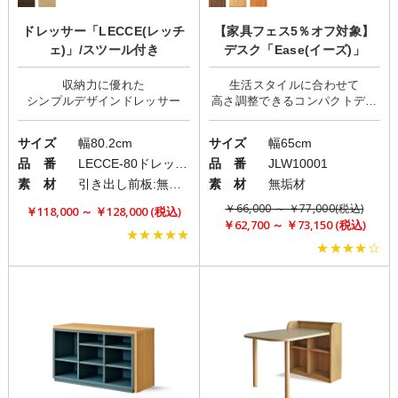
ドレッサー「LECCE(レッチ
【家具フェス5％オフ対象】
ェ)」/スツール付き
デスク「Ease(イーズ)」
収納力に優れた
生活スタイルに合わせて
高さ調整できるコンパクトデス
サイズ
幅80.2cm
サイズ
幅65cm
品 番
LECCE-80ドレッサー
品 番
JLW10001
素 材
引き出し前板:無垢板/扉・天板・側板:突板
素 材
無垢材
￥66,000 ～ ￥77,000(税込)
￥118,000 ～ ￥128,000 (税込)
￥62,700 ～ ￥73,150 (税込)
★★★★★
★★★★☆