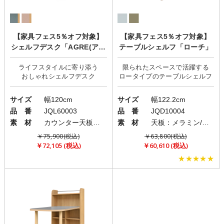
【家具フェス5％オフ対象】
【家具フェス5％オフ対象】
シェルフデスク「AGRE(アグ
テーブルシェルフ「ローチ」
レ)」
ライフスタイルに寄り添う
限られたスペースで活躍する
サイズ
幅120cm
サイズ
幅122.2cm
品 番
JQL60003
品 番
JQD10004
素 材
カウンター天板：強化紙/本体：オレフィン化粧繊維板
素 材
天板：メラミン/本体：強化紙/脚部：ラバーウッド
￥75,900(税込)
￥63,800(税込)
￥72,105 (税込)
￥60,610 (税込)
★★★★★