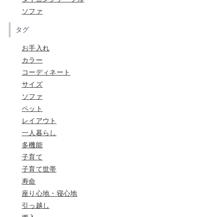
ソファ
タグ
お手入れ
カラー
コーディネート
サイズ
ソファ
ペット
レイアウト
一人暮らし
多機能
子育て
子育て世帯
寿命
座り心地・寝心地
引っ越し