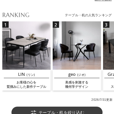
用意。デザイン性と機能性を兼ね備えたテーブルは、空間をおしゃ
れに演出し、快適な時間をサポートします。ダイニングテーブルは
RANKING
テーブル・机の人気ランキング
コンパクトな2人掛けから4人掛けや6人掛けまでサイズ豊富に展開
し、伸張式テーブルも揃えているので、少人数の食事から家族団ら
1
2
3
ん、大人数のホームパーティーまで幅広く対応。ダイニングテーブ
ルセットなら、ダイニングチェアと統一感のとれたおしゃれなコー
ディネートが揃っています。リビングテーブルは、ソファ周りのく
つろぎ空間の中心にぴったり。収納付きや昇降式など機能的なタイ
プも人気です。サイドテーブルやベッドサイドテーブルは、省スペ
ースで使いやすく、読書やナイトタイムに活躍。カウンターテーブ
ルはカフェのような空間演出におすすめで、在宅ワークスペースと
しても重宝されます。耐久性と高級感を兼ね備えたセラミックテー
ブルは非常に人気で注目の家具。暮らしに合わせて選べるテーブル
LIN
geo
Gr
(リン)
(ジオ)
を取り入れて、お部屋をより快適でスタイリッシュに彩りましょ
お客様の心を
美感を刺激する
う。
鷲掴みにした新作テーブル
幾何学デザイン
ス
2026/7/31更新
テーブル・机を絞り込む