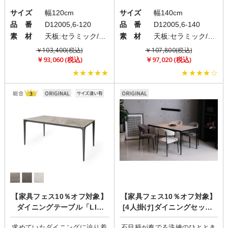
サイズ
幅120cm
サイズ
幅140cm
品 番
D12005,6-120
品 番
D12005,6-140
素 材
天板:セラミック/脚:アルミニウム
素 材
天板:セラミック/脚:アルミニウム
￥103,400(税込)
￥107,800(税込)
￥93,060 (税込)
￥97,020 (税込)
★★★★★
★★★★☆
【家具フェス10％オフ対象】
【家具フェス10％オフ対象】
ダイニングテーブル「LIN
[4人掛け]ダイニングセット/
（リン）」
ラグジュアリーモダン/ LIN(R
求めていたダイニングに辿り着
石目柄が奏でる洗練のひととき