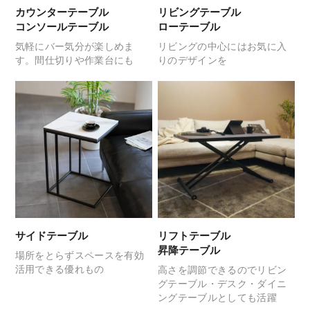
カウンターテーブル
リビングテーブル
コンソールテーブル
ローテーブル
気軽にバー気分が楽しめま
リビングの中心には
お気に入
す。
間仕切りや作業台にも
りのデザインを
サイドテーブル
リフトテーブル
昇降テーブル
場所をとらずスペースを
有効
活用できる優れもの
高さを調節できるので
リビン
グテーブル・デスク・
ダイニ
ングテーブルとしても活躍