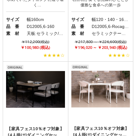
ocagray)×LIN
く
サイズ
幅160cm
サイズ
幅120・140・160cm
品 番
D12005,6-160
品 番
D12005,6-Rocagray/D20115
素 材
天板:セラミック/脚:アルミニウム
素 材
セラミックテーブル/ファブリックチェア
￥112,200(税込)
￥217,800 ～ ￥226,600(税込)
￥100,980 (税込)
￥196,020 ～ ￥203,940 (税込)
★★★★☆
★★★★☆
【家具フェス10％オフ対象】
【家具フェス10％オフ対象】
[4人掛け]ダイニングセット/
[4人掛け]ダイニングセット/