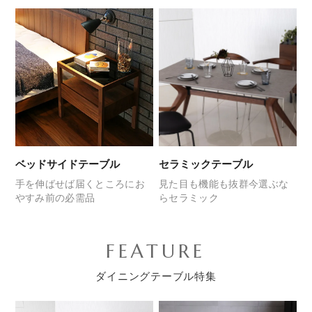
ベッドサイドテーブル
セラミックテーブル
手を伸ばせば届くところに
お
見た目も機能も抜群
今選ぶな
やすみ前の必需品
らセラミック
FEATURE
ダイニングテーブル特集