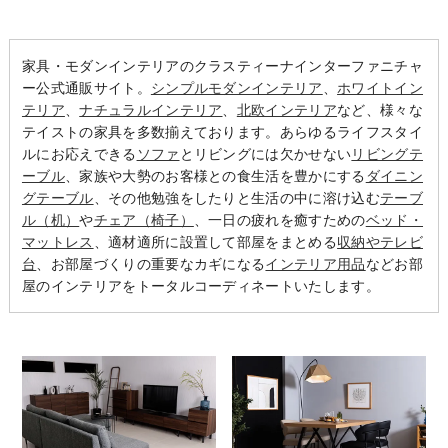
家具・モダンインテリアのクラスティーナインターファニチャ
ー公式通販サイト。
シンプルモダンインテリア
、
ホワイトイン
テリア
、
ナチュラルインテリア
、
北欧インテリア
など、様々な
テイストの家具を多数揃えております。あらゆるライフスタイ
ルにお応えできる
ソファ
とリビングには欠かせない
リビングテ
ーブル
、家族や大勢のお客様との食生活を豊かにする
ダイニン
グテーブル
、その他勉強をしたりと生活の中に溶け込む
テーブ
ル（机）
や
チェア（椅子）
、一日の疲れを癒すための
ベッド・
マットレス
、適材適所に設置して部屋をまとめる
収納やテレビ
台
、お部屋づくりの重要なカギになる
インテリア用品
などお部
屋のインテリアをトータルコーディネートいたします。