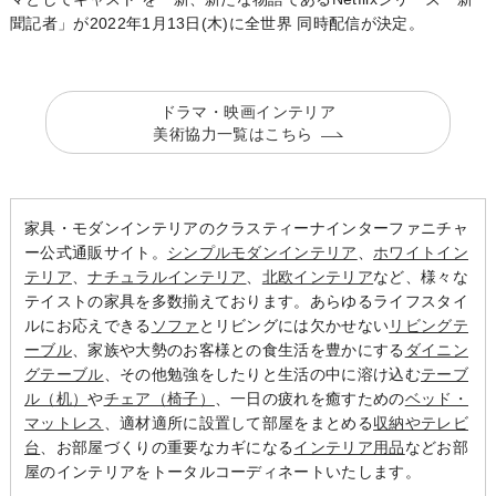
聞記者」が2022年1月13日(木)に全世界 同時配信が決定。
ドラマ・映画インテリア
美術協力一覧はこちら
家具・モダンインテリアのクラスティーナインターファニチャ
ー公式通販サイト。
シンプルモダンインテリア
、
ホワイトイン
テリア
、
ナチュラルインテリア
、
北欧インテリア
など、様々な
テイストの家具を多数揃えております。あらゆるライフスタイ
ルにお応えできる
ソファ
とリビングには欠かせない
リビングテ
ーブル
、家族や大勢のお客様との食生活を豊かにする
ダイニン
グテーブル
、その他勉強をしたりと生活の中に溶け込む
テーブ
ル（机）
や
チェア（椅子）
、一日の疲れを癒すための
ベッド・
マットレス
、適材適所に設置して部屋をまとめる
収納やテレビ
台
、お部屋づくりの重要なカギになる
インテリア用品
などお部
屋のインテリアをトータルコーディネートいたします。