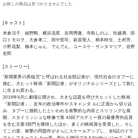
お探しの商品は見つかりませんでした
[キャスト]
米倉涼子、綾野剛、横浜流星、吉岡秀隆、寺島しのぶ、吹越満、田
口トモロヲ、大倉孝二、田中哲司、萩原聖人、柄本時生、土村芳、
小野花梨、橋本じゅん、でんでん、ユースケ・サンタマリア、佐野
史郎
[ストーリー]
"新聞業界の異端児"と呼ばれる社会部記者が、現代社会のタブーに
挑む。大ヒット映画「新聞記者」がオリジナルシリーズとして新た
に生まれ変わる。
2019年6月に劇場公開され、大きな話題を呼び大ヒットした映画
『新聞記者』。近年の政治事件やスキャンダ ルに正面から切り込
み、タブーに挑戦したといわれる衝撃的な内容とスリリングな展
開、スタイリッシュな映像で第 43回アカデミー賞の最優秀作品賞
を含む主要3部門を獲得したほか、多くの映画賞を受賞した。そし
てこの度、衝撃の問題作がさらにスケールアップし、全6話のドラ
マとしてキャスト を一新、新たな物語であるNetflixシリーズ「新