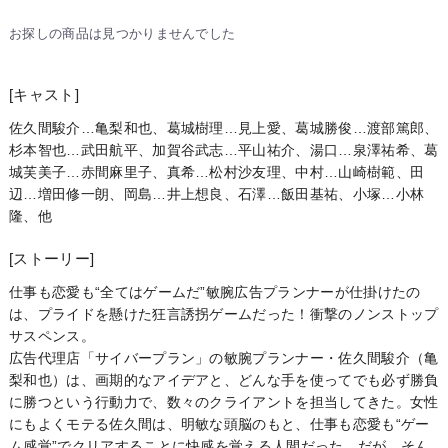
お探しの商品は見つかりませんでした
[キャスト]
佐久間駿介…亀梨和也、葛城樹理…見上愛、葛城勝俊…渡部篤郎、
杉本智也…武田航平、加賀谷武志…平山祐介、湯口…泉澤祐希、葛
城芙美子…赤間麻里子、真希…松村沙友理、中村…山崎樹範、田
辺…増田修一朗、岡島…井上想良、石澤…飯田基祐、小塚…小林
隆、他
[ストーリー]
仕事も恋愛も“全てはゲームだ”敏腕広告プランナーが仕掛けたの
は、プライドを懸けた狂言誘拐ゲームだった！衝撃のノンストップ
サスペンス。
広告代理店「サイバープラン」の敏腕プランナー・佐久間駿介（亀
梨和也）は、画期的なアイデアと、どんな手を使ってでも必ず勝負
に勝つという行動力で、数々のクライアントを担当してきた。女性
にもよくモテる佐久間は、明敏な頭脳のもと、仕事も恋愛も“ゲー
ム感覚”でクリアすることに快感を覚える人間だった。だが、そん