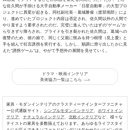
な佐久間が手掛ける大手自動車メーカー「日星自動車」の大型プロ
ジェクトに異変が起きる。同社副社長・葛城勝俊（渡部篤郎）によ
り、進めていたプロジェクト内容は否定され、佐久間以外の人間で
やり直すよう要求されたのだ。完璧に進んでいたはずの“ゲーム”か
ら引きずり降ろされ、プライドを引き裂かれた佐久間は、葛城への
復讐のため、彼の娘で、同じく父親に恨みを持つ樹理（見上愛）と
手を組んで狂言誘拐を実行する。しかし、順調に滑り出したかに見
えた“誘拐ゲーム”は、やがて予想外の展開を見せていく。
ドラマ・映画インテリア
美術協力一覧はこちら
家具・モダンインテリアのクラスティーナインターファニチャ
ー公式通販サイト。
シンプルモダンインテリア
、
ホワイトイン
テリア
、
ナチュラルインテリア
、
北欧インテリア
など、様々な
テイストの家具を多数揃えております。あらゆるライフスタイ
ルにお応えできる
ソファ
とリビングには欠かせない
リビングテ