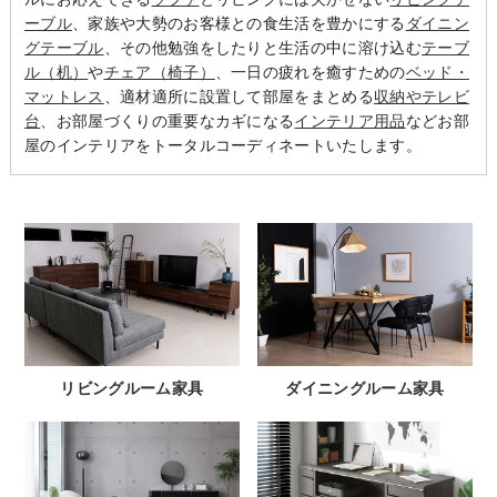
ーブル
、家族や大勢のお客様との食生活を豊かにする
ダイニン
グテーブル
、その他勉強をしたりと生活の中に溶け込む
テーブ
ル（机）
や
チェア（椅子）
、一日の疲れを癒すための
ベッド・
マットレス
、適材適所に設置して部屋をまとめる
収納やテレビ
台
、お部屋づくりの重要なカギになる
インテリア用品
などお部
屋のインテリアをトータルコーディネートいたします。
リビングルーム家具
ダイニングルーム家具