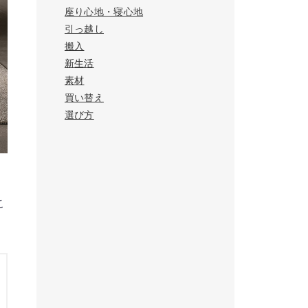
座り心地・寝心地
引っ越し
搬入
新生活
素材
買い替え
選び方
。
こ