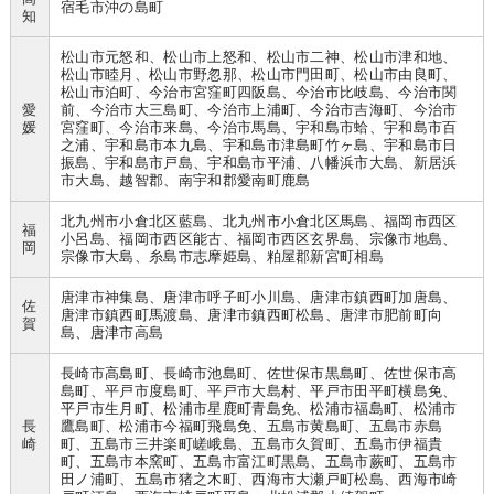
宿毛市沖の島町
知
松山市元怒和、松山市上怒和、松山市二神、松山市津和地、
松山市睦月、松山市野忽那、松山市門田町、松山市由良町、
松山市泊町、今治市宮窪町四阪島、今治市比岐島、今治市関
愛
前、今治市大三島町、今治市上浦町、今治市吉海町、今治市
媛
宮窪町、今治市来島、今治市馬島、宇和島市蛤、宇和島市百
之浦、宇和島市本九島、宇和島市津島町竹ヶ島、宇和島市日
振島、宇和島市戸島、宇和島市平浦、八幡浜市大島、新居浜
市大島、越智郡、南宇和郡愛南町鹿島
北九州市小倉北区藍島、北九州市小倉北区馬島、福岡市西区
福
小呂島、福岡市西区能古、福岡市西区玄界島、宗像市地島、
岡
宗像市大島、糸島市志摩姫島、粕屋郡新宮町相島
唐津市神集島、唐津市呼子町小川島、唐津市鎮西町加唐島、
佐
唐津市鎮西町馬渡島、唐津市鎮西町松島、唐津市肥前町向
賀
島、唐津市高島
長崎市高島町、長崎市池島町、佐世保市黒島町、佐世保市高
島町、平戸市度島町、平戸市大島村、平戸市田平町横島免、
平戸市生月町、松浦市星鹿町青島免、松浦市福島町、松浦市
長
鷹島町、松浦市今福町飛島免、五島市黄島町、五島市赤島
崎
町、五島市三井楽町嵯峨島、五島市久賀町、五島市伊福貴
町、五島市本窯町、五島市富江町黒島、五島市蕨町、五島市
田ノ浦町、五島市猪之木町、西海市大瀬戸町松島、西海市崎