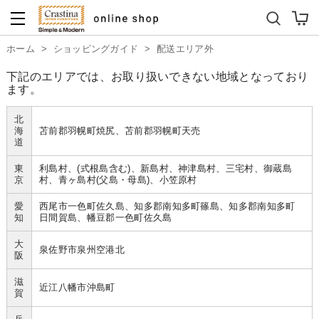
ダイニングテーブルセット
キッズソファ
>
>
ホーム
ショッピングガイド
配送エリア外
下記のエリアでは、お取り扱いできない地域となっており
ます。
北
海
苫前郡羽幌町焼尻、苫前郡羽幌町天売
道
東
利島村、(式根島含む)、新島村、神津島村、三宅村、御蔵島
京
村、青ヶ島村(父島・母島)、小笠原村
愛
西尾市一色町佐久島、知多郡南知多町篠島、知多郡南知多町
知
日間賀島、幡豆郡一色町佐久島
大
泉佐野市泉州空港北
阪
滋
近江八幡市沖島町
賀