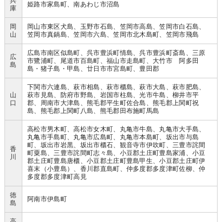
兵
姫路市家島町、南あわじ市沼島
庫
岡
岡山市東区犬島、玉野市石島、笠岡市高島、笠岡市白石島、
山
笠岡市真鍋島、笠岡市六島、笠岡市北木島町、笠岡市飛島
広島市南区似島町、呉市豊浜町情島、呉市豊浜町斎島、三原
広
市鷺浦町、尾道市百島町、福山市走島町、大竹市 阿多田
島
島・猪子島・甲島、廿日市市宮島町、豊田郡
下関市六連島、萩市相島、萩市櫃島、萩市大島、萩市肥島、
山
萩市見島、防府市野島、岩国市柱島、光市牛島、柳井市平
口
郡、周南市大津島、熊毛郡平生町佐合島、熊毛郡上関町祝
島、熊毛郡上関町八島、熊毛郡田布施町馬島
高松市男木町、高松市女木町、丸亀市牛島、丸亀市大手島、
丸亀市手島町、丸亀市広島町、丸亀市本島町、坂出市与島
町、坂出市岩黒、坂出市櫃石、観音寺市伊吹町、三豊市詫間
香
町粟島、三豊市詫間町志々島、小豆郡土庄町豊島家浦、小豆
川
郡土庄町豊島唐櫃、小豆郡土庄町豊島甲生、小豆郡土庄町伊
喜末（小豊島）、香川郡直島町、仲多度郡多度津町佐柳、仲
多度郡多度津町高見
徳
阿南市伊島町
島
高