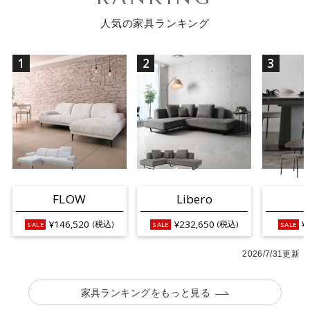
人気の家具ランキング
1
2
3
FLOW
Libero
¥146,520
¥232,650
¥
(税込)
(税込)
2026/7/31更新
家具ランキングをもっと見る