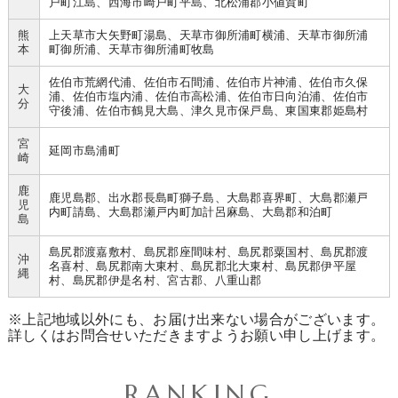
戸町江島、西海市崎戸町平島、北松浦郡小値賀町
熊
上天草市大矢野町湯島、天草市御所浦町横浦、天草市御所浦
本
町御所浦、天草市御所浦町牧島
佐伯市荒網代浦、佐伯市石間浦、佐伯市片神浦、佐伯市久保
大
浦、佐伯市塩内浦、佐伯市高松浦、佐伯市日向泊浦、佐伯市
分
守後浦、佐伯市鶴見大島、津久見市保戸島、東国東郡姫島村
宮
延岡市島浦町
崎
鹿
鹿児島郡、出水郡長島町獅子島、大島郡喜界町、大島郡瀬戸
児
内町請島、大島郡瀬戸内町加計呂麻島、大島郡和泊町
島
島尻郡渡嘉敷村、島尻郡座間味村、島尻郡粟国村、島尻郡渡
沖
名喜村、島尻郡南大東村、島尻郡北大東村、島尻郡伊平屋
縄
村、島尻郡伊是名村、宮古郡、八重山郡
※上記地域以外にも、お届け出来ない場合がございます。
詳しくはお問合せいただきますようお願い申し上げます。
RANKING