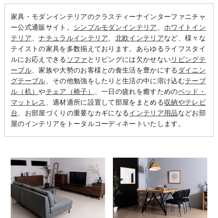
家具・モダンインテリアのクラスティーナインターファニチャ
ー公式通販サイト。
シンプルモダンインテリア
、
ホワイトイン
テリア
、
ナチュラルインテリア
、
北欧インテリア
など、様々な
テイストの家具を多数揃えております。あらゆるライフスタイ
ルにお応えできる
ソファ
とリビングには欠かせない
リビングテ
ーブル
、家族や大勢のお客様との食生活を豊かにする
ダイニン
グテーブル
、その他勉強をしたりと生活の中に溶け込む
テーブ
ル（机）
や
チェア（椅子）
、一日の疲れを癒すための
ベッド・
マットレス
、適材適所に設置して部屋をまとめる
収納やテレビ
台
、お部屋づくりの重要なカギになる
インテリア用品
などお部
屋のインテリアをトータルコーディネートいたします。