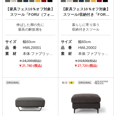
【家具フェス10％オフ対象】
【家具フェス10％オフ対象】
スツール「FORU（フォ
スツール/収納付き「FORU
ル）」
（フォル）」
伸ばした脚の先に
暮らしに寄り添う
サイズ
幅60cm
サイズ
幅60cm
品 番
HWL20001
品 番
HWL20002
素 材
本体:ファブリック(布)/脚:スチールor木製
素 材
本体:ファブリック(布)/脚:スチールor木製
￥24,200(税込)
￥30,800(税込)
￥21,780 (税込)
￥27,720 (税込)