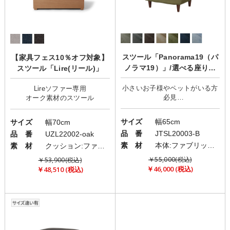
スツール「Panorama19（パ
【家具フェス10％オフ対象】
ノラマ19）」/選べる座り心
スツール「Lire(リール)」
地/カバーリング
小さいお子様やペットがいる方
Lireソファー専用
必見
サイズ
幅65cm
サイズ
幅70cm
品 番
JTSL20003-B
品 番
UZL22002-oak
素 材
本体:ファブリック(布)/脚:ウッドorメタル
素 材
クッション:ファブリック(布)/土台:オーク突板
￥55,000(税込)
￥53,900(税込)
￥46,000 (税込)
￥48,510 (税込)