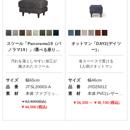
スツール「Panorama19（パ
オットマン「DAY2(デイツ
ノラマ19）」/選べる座り心
ー)」
地/カバーリング
汚れを落としやすい加工が
省スペースで置ける
サイズ
幅65cm
サイズ
幅46cm
品 番
JTSL20003-A
品 番
JYD25012
素 材
本体:ファブリック(布)/脚:ウッドorメタル
素 材
本体:PVC(レザー)/脚:ラバーウッド
￥52,800(税込)
￥36,300 ～ ￥45,100 (税込)
￥44,000 (税込)