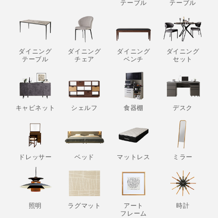
テーブル
テーブル
ダイニング
ダイニング
ダイニング
ダイニング
テーブル
チェア
ベンチ
セット
キャビネット
シェルフ
食器棚
デスク
ドレッサー
ベッド
マットレス
ミラー
照明
ラグマット
アート
時計
フレーム