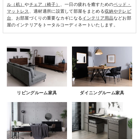
ル（机）
や
チェア（椅子）
、一日の疲れを癒すための
ベッド・
マットレス
、適材適所に設置して部屋をまとめる
収納やテレビ
台
、お部屋づくりの重要なカギになる
インテリア用品
などお部
屋のインテリアをトータルコーディネートいたします。
リビングルーム家具
ダイニングルーム家具