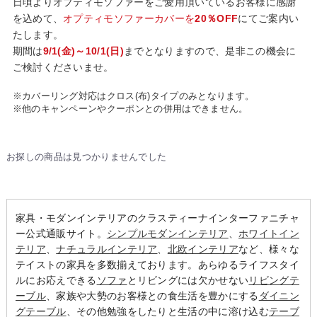
日頃よりオプティモソファーをご愛用頂いているお客様に感謝
を込めて、
オプティモソファーカバーを
20％OFF
にてご案内い
たします。
期間は
9/1(金)～10/1(日)
までとなりますので、是非この機会に
ご検討くださいませ。
※カバーリング対応はクロス(布)タイプのみとなります。
※他のキャンペーンやクーポンとの併用はできません。
お探しの商品は見つかりませんでした
家具・モダンインテリアのクラスティーナインターファニチャ
ー公式通販サイト。
シンプルモダンインテリア
、
ホワイトイン
テリア
、
ナチュラルインテリア
、
北欧インテリア
など、様々な
テイストの家具を多数揃えております。あらゆるライフスタイ
ルにお応えできる
ソファ
とリビングには欠かせない
リビングテ
ーブル
、家族や大勢のお客様との食生活を豊かにする
ダイニン
グテーブル
、その他勉強をしたりと生活の中に溶け込む
テーブ