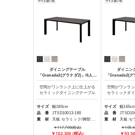
ダイニングテーブル
ダイニン
「Granada2(グラナダ2)」/6人掛
「Granada2(
け
空間がワンランク上に仕上がる
空間がワンラン
サイズ
幅180cm
サイズ
幅165c
品 番
JTSD10013-180
品 番
JTSD10
素 材
天板:セラミック/脚部:スチール
素 材
￥117,700(税込)
￥105,6
￥102,300 (税込)
￥93,50