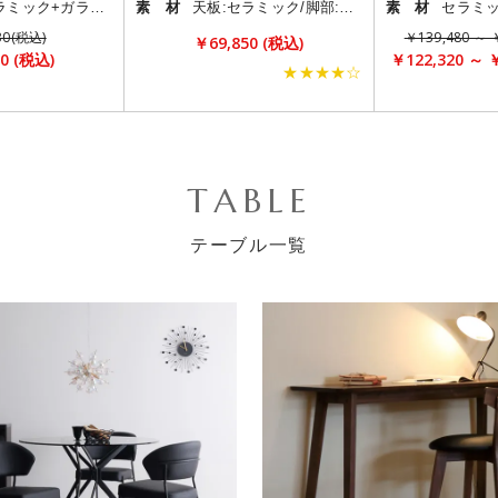
天板:セラミック+ガラス/脚部:スチール
素 材
天板:セラミック/脚部:スチール
素 材
30(税込)
￥139,480 ～ 
￥69,850 (税込)
0 (税込)
￥122,320 ～ 
★★★★☆
TABLE
テーブル一覧