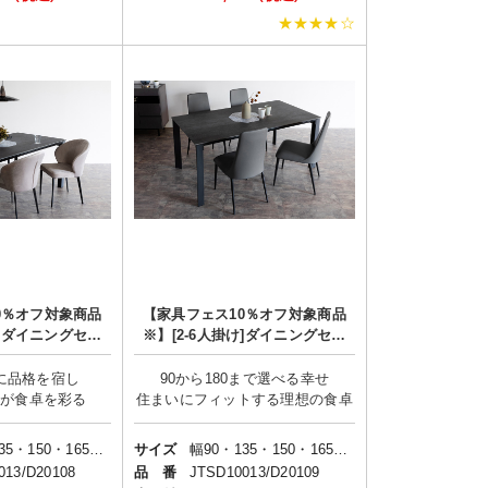
★★★★☆
0％オフ対象商品
【家具フェス10％オフ対象商品
け]ダイニングセッ
※】[2-6人掛け]ダイニングセッ
リッシュモダ
ト/スタイリッシュモダ
da2×Shell
ン/Granada2×SIERRA
に品格を宿し
90から180まで選べる幸せ
幅90・135・150・165・180cm
サイズ
幅90・135・150・165・180cm
013/D20108
品 番
JTSD10013/D20109