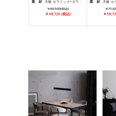
素 材
天板:セラミック+ガラス/脚部:スチール
素 材
￥60,500(税込)
￥71,8
￥49,720 (税込)
￥59,73