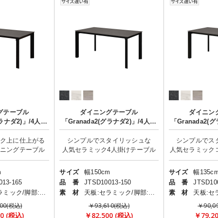
グテーブル
ダイニングテーブル
ダイニン
グラナダ2)」/4人掛
「Granada2(グラナダ2)」/4人掛
「Granada2(
け
け
ク上に仕上がる
シンプルでスタイリッシュな
シンプルでス
人気セラミック
m
サイズ
幅150cm
サイズ
幅135c
013-165
品 番
JTSD10013-150
品 番
JTSD10
天板:セラミック/脚部:スチール
素 材
天板:セラミック/脚部:スチール
素 材
00(税込)
￥93,610(税込)
￥90,0
0 (税込)
￥82,500 (税込)
￥79,2