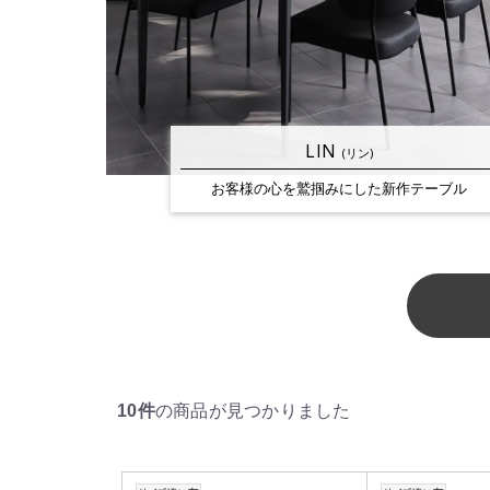
LIN
(リン)
お客様の心を
鷲掴みにした新作テーブル
10件
の商品が見つかりました