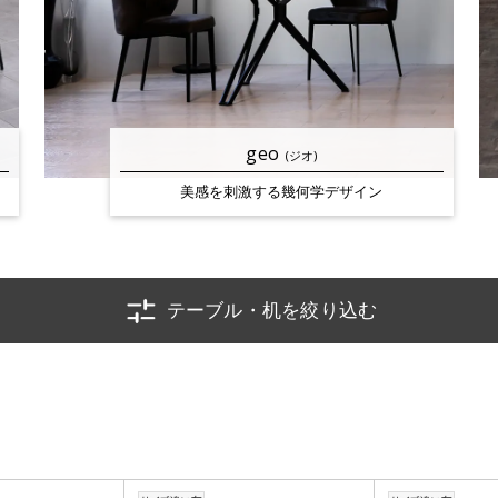
geo
(ジオ)
美感を刺激する
幾何学デザイン
テーブル・机を絞り込む