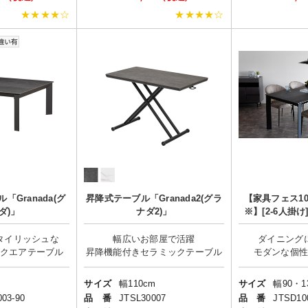
★★★★☆
★★★★☆
Granada(グ
昇降式テーブル「Granada2(グラ
【家具フェス1
ダ)」
ナダ2)」
※】[2-6人掛
ト/スタイ
ン/Grana
タイリッシュな
幅広いお部屋で活躍
ダイニング
サイズ
幅110cm
サイズ
03-90
品 番
JTSL30007
品 番
JTSD10