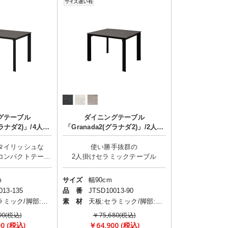
グテーブル
ダイニングテーブル
グラナダ2)」/4人掛
「Granada2(グラナダ2)」/2人掛
け
け
タイリッシュな
使い勝手抜群の
コンパクトテーブ
m
サイズ
幅90cm
013-135
品 番
JTSD10013-90
天板:セラミック/脚部:スチール
素 材
天板:セラミック/脚部:スチール
90(税込)
￥75,680(税込)
00 (税込)
￥64,900 (税込)