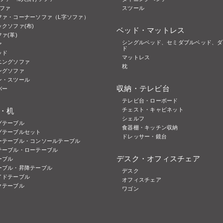
ソファ
スツール
ファ・コーナーソファ（L字ソファ）
クソファ(布)
ベッド・マットレス
ァ(革)
シングルベッド、セミダブルベッド、ダ
ァ
ド
ッド
マットレス
ニングソファ
枕
ングソファ
ン・スツール
収納・テレビ台
バー
テレビ台・ローボード
・机
チェスト・キャビネット
シェルフ
グテーブル
食器棚・キッチン収納
グテーブルセット
ドレッサー・鏡台
ーテーブル・コンソールテーブル
テーブル・ローテーブル
デスク・オフィスチェア
ーブル
ーブル・昇降テーブル
デスク
イドテーブル
オフィスチェア
クテーブル
ワゴン