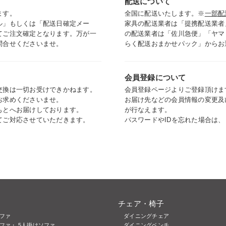
配送について
ます。
全国に配送いたします。※
一部配
ル」もしくは「配送日確定メー
家具の配送業者は「提携配送業者
てご注文確定となります。万が一
の配送業者は「佐川急便」「ヤマ
問合せくださいませ。
らく配送おまかせパック」からお
会員登録について
交換は一切お受けできかねます。
会員登録ページよりご登録頂けま
お求めくださいませ。
お届け先などの会員情報の変更及
もとへお届けしております。
が行なえます。
てご対応させていただきます。
パスワードやIDを忘れた場合は
チェア・椅子
ソファ
ダイニングチェア
ファ・.5人掛けソファ
ダイニングベンチ