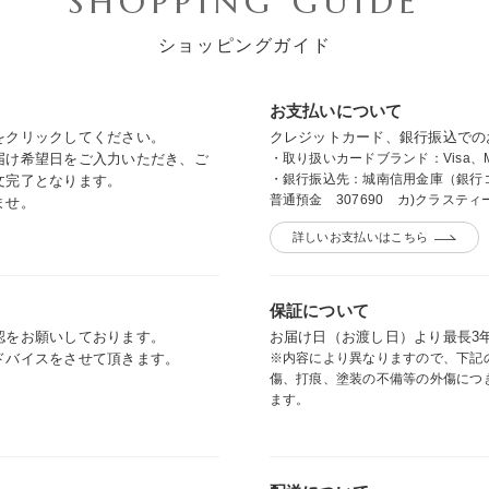
SHOPPING GUIDE
ショッピングガイド
お支払いについて
をクリックしてください。
クレジットカード、銀行振込
での
届け希望日をご入力いただき、ご
・取り扱いカードブランド：Visa、Master
・銀行振込先：城南信用金庫（銀行コ
文完了となります。
普通預金 307690 カ)クラステ
ませ。
詳しいお支払いはこちら
保証について
認をお願いしております。
お届け日（お渡し日）より最長3
ドバイスをさせて頂きます。
※内容により異なりますので、下記
傷、打痕、塗装の不備等の外傷につ
ます。