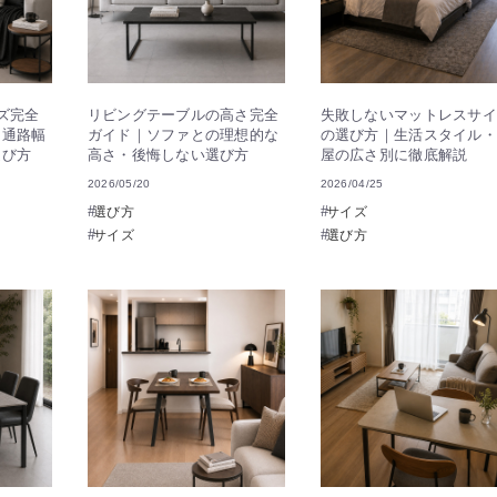
ズ完全
リビングテーブルの高さ完全
失敗しないマットレスサイ
？通路幅
ガイド｜ソファとの理想的な
の選び方｜生活スタイル・
選び方
高さ・後悔しない選び方
屋の広さ別に徹底解説
2026/05/20
2026/04/25
選び方
サイズ
サイズ
選び方