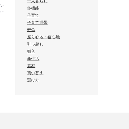
一人暮らし
ン
多機能
ル
子育て
子育て世帯
寿命
座り心地・寝心地
引っ越し
搬入
新生活
素材
買い替え
選び方