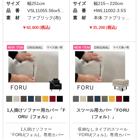
サイズ
幅251cm
サイズ
幅215～220cm
品 番
VSL11055.56or57.58
品 番
HWL11002-3.5S
素 材
ファブリック(布)
素 材
本体:ファブリック(布)
￥63,800 (税込)
￥35,200 (税込)
1人掛けソファー用カバー「F
スツール用カバー「FORU
ORU（フォル）」
（フォル）」
1人掛けソファー
収納なしタイプのスツール