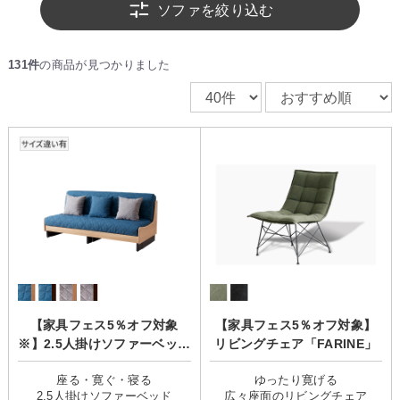
った理想のリビング空間づくりを始めてみませんか？
ソファを絞り込む
131件
の商品が見つかりました
【家具フェス5％オフ対象
【家具フェス5％オフ対象】
※】2.5人掛けソファーベッド
リビングチェア「FARINE」
「Dorothy2(ドロシー2)」/肘
座る・寛ぐ・寝る
ゆったり寛げる
なし