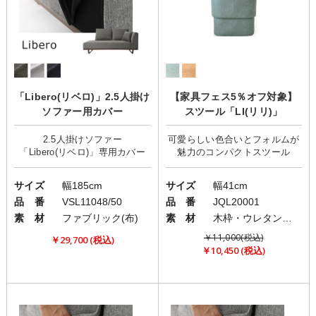
「Libero(リベロ)」2.5人掛け
【家具フェス5％オフ対象】
ソファー用カバー
スツール「LI(リリ)」
2.5人掛けソファー
可愛らしい色合いとフォルムが
サイズ
幅185cm
サイズ
幅41cm
品 番
VSL11048/50
品 番
JQL20001
素 材
ファブリック(布)
素 材
木枠・ウレタン・ファブリック(布)
￥11,000(税込)
￥29,700 (税込)
￥10,450 (税込)