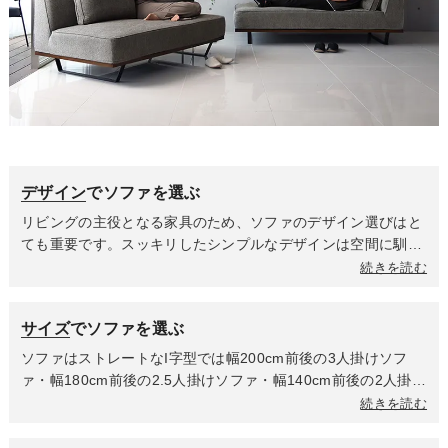
デザイン
でソファを選ぶ
リビングの主役となる家具のため、ソファのデザイン選びはと
ても重要です。スッキリしたシンプルなデザインは空間に馴染
みやすく幅広いテイストにマッチしますが、特にモダンなイン
続きを読む
テリアと相性抜群。丸みのあるデザインは優しく温かみのある
雰囲気になるため、ナチュラルや北欧インテリアにおすすめで
サイズ
でソファを選ぶ
す。また本体のデザインだけでなく脚の形や素材によっても印
象は異なるため、周囲のインテリアとの調和を考えながら選ぶ
ソファはストレートなI字型では幅200cm前後の3人掛けソフ
のがポイントです。
ァ・幅180cm前後の2.5人掛けソファ・幅140cm前後の2人掛け
ソファ・幅90cm前後の1人掛けソファ、L字タイプではカウチ
続きを読む
ソファ・コーナーソファ、脚を載せたり腰掛けやテーブルとし
て活躍するスツールといったカテゴリに分類されます。座る人