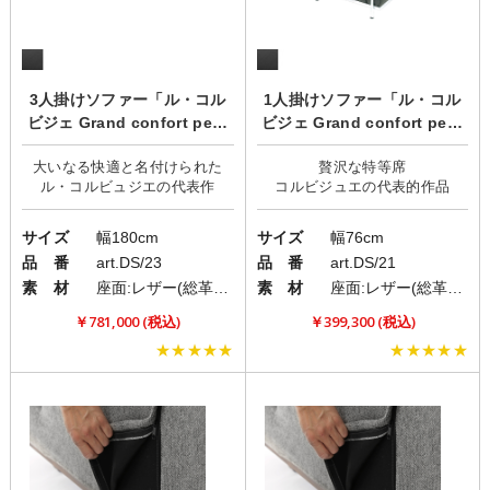
3人掛けソファー「ル・コル
1人掛けソファー「ル・コル
ビジェ Grand confort petit
ビジェ Grand confort petit
model」/デザイナーズ家具
model」/デザイナーズ家具
大いなる快適と名付けられた
贅沢な特等席
サイズ
幅180cm
サイズ
幅76cm
品 番
art.DS/23
品 番
art.DS/21
素 材
座面:レザー(総革張)/脚:スチール
素 材
座面:レザー(総革張)/脚:スチール
￥781,000 (税込)
￥399,300 (税込)
★★★★★
★★★★★