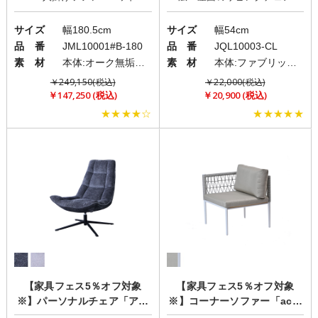
サイズ
幅180.5cm
サイズ
幅54cm
品 番
JML10001#B-180
品 番
JQL10003-CL
素 材
本体:オーク無垢材・積層合板・プリント紙化粧繊維板/クッション:ファブリック(布)
素 材
本体:ファブリック(布)/脚部:スチール
￥249,150(税込)
￥22,000(税込)
￥147,250 (税込)
￥20,900 (税込)
★★★★☆
★★★★★
【家具フェス5％オフ対象
【家具フェス5％オフ対象
※】パーソナルチェア「アル
※】コーナーソファー「acbi
テマ」
SEASIDE」