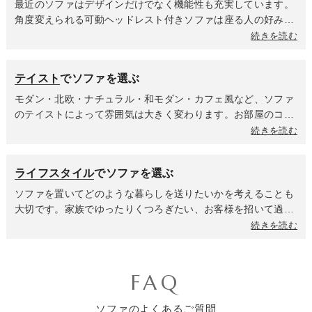
屋全体のバランスを考えて選びましょう。
最近のソファはデザインだけでなく機能性も充実しています。
角度変えられる可動ヘッドレスト付きソファは座る人の好みの
合わせて調整でき、使わない時は倒して見た目の印象がスッキ
続きを読む
リと出来るのがお客様から選ばれているポイント。背もたれを
前後に動かして座面を広げられるムービングバックソファは特
テイスト
でソファを選ぶ
に人気です。普段寝転んで寛ぐことが多い方に支持されてお
り、来客時のベッドとしてや小さいお子様のお昼寝場所として
モダン・北欧・ナチュラル・和モダン・カフェ風など、ソファ
も活用されています。さらに、カバーが取り外して洗えるカバ
のテイストによって雰囲気は大きく変わります。お部屋のコン
ーリングソファや、L字の向きを自由に変更したりスツール・
セプトに合わせたソファをまず選ぶことで全体の雰囲気が決ま
続きを読む
オットマンとして切り離したりとライフスタイルの変化に合わ
り、その後にテーブルやチェア、収納家具をコーディネートし
せられる組み換えタイプなど、ライフスタイルに合わせて選べ
ていくことで統一感のある空間に。照明やラグなどのインテリ
ライフスタイル
でソファを選ぶ
る機能が豊富です。
ア雑貨も一緒に考えると、より完成度の高いおしゃれなリビン
グに仕上がります。
ソファを置いてどのような暮らしを送りたいかを考えることも
大切です。家族でゆったりくつろぎたい、お客様を招いて過ご
したい、テレビや本を楽しみたい、寝転がって休みたい…など
続きを読む
目的に合ったソファを選ぶと後悔がありません。今必要なポイ
ントに加え、将来のライフスタイルも見据えることで、長く愛
用できるソファを見つけることができます。
FAQ
ソファのよくあるご質問