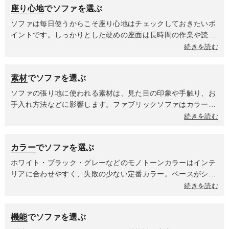
座り心地
でソファを選ぶ
数に合ったサイズがお部屋の広さやレイアウトに対して無理の
ないソファを選んでいるか確認することが大切です。また、ソ
ソファは毎日使うからこそ座り心地はチェックしておきたいポ
ファの組み立て方法や梱包サイズをチェックし、配置する部屋
イントです。しっかりとした硬めの座面は長時間の作業や読書
までの搬入経路を事前に確認しておくと安心です。
に向き、柔らかめの座面はリラックスや横になってくつろぐと
続きを読む
きに最適。背もたれの高さや奥行きも快適さに影響するので、
座る姿勢や利用シーンに合わせて選びましょう。実際に座れな
素材
でソファを選ぶ
い場合は、座面で使用している素材や内部構造を確認し、商品
説明やレビュー、座り心地を紹介している動画を参考にするの
ソファの張り地に使われる素材は、見た目の印象や手触り、お
もおすすめです。
手入れ方法などに影響します。ファブリックソファはカラーや
デザインの選択肢が豊富で、柔らかな肌触りが魅力。カバーを
続きを読む
取り外して洗えるカバーリングソファは小さなお子様がいるご
家庭やペットを飼われている方におすすめです。レザーソファ
カラー
でソファを選ぶ
は高級感があり、耐久性や汚れの手入れのしやすさに優れてい
ます。しっかりメンテナンスすることで長く愛用していただけ
ホワイト・ブラック・グレーなどのモノトーンカラーはインテ
ます。
リアに合わせやすく、失敗の少ない定番カラー。ベースがシン
プルなのでクッションなどで柄や色味を加えてアレンジを楽し
続きを読む
めるのも魅力の一つ。一方、グリーン・ブルー・レッド・イエ
ローといったアクセントカラーはお部屋の雰囲気を一気に華や
機能
でソファを選ぶ
かにしてくれます。壁や床の色との相性を意識しながら、お部