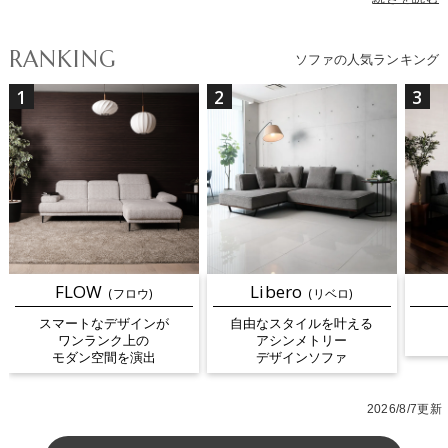
ュアルモデルから、上質素材を採用した20〜25万円以上のハイグ
レードモデルまで幅広く揃っているため、用途や予算に合わせて選
RANKING
ソファの人気ランキング
びやすいのもポイントです。サイズ展開も豊富なため、間取りやラ
イフスタイルに合った一台がきっと見つかります。座り心地も、ふ
1
2
3
んわり身体を受け止める柔らかめのタイプから、弾力がありフィッ
ト感のあるタイプ、姿勢を安定させるめのタイプまで幅広く展開。
座る人が快適に過ごせるよう細部にまでこだわって設計していま
す。素材はファブリックソファやレザーソファから選べ、カラーは
ホワイト・ブラック・グレーのモノトーンカラーから、グリーン・
レッド・イエローなどのアクセントカラーまで幅広く展開。気分に
合わせて着せ替えができるカバーリングソファは、カバーを取り外
して洗えるため長く快適にご使用いただけます。また、デザインは
モダン・北欧・ナチュラル・和モダンなど様々なインテリアテイス
FLOW
Libero
(フロウ)
(リベロ)
トに合わせやすく、暮らしに溶け込むシンプルソファから空間を格
スマートなデザインが
自由なスタイルを叶える
上げするおしゃれなデザインソファまで多彩なラインナップでお届
ワンランク上の
アシンメトリー
けしています。さらに、座る人に合わせて調整できる可動ヘッドレ
モダン空間を演出
デザインソファ
スト付きソファや背もたれを前後に動かしてスペースを広げられる
ムービングバックソファなど、機能性に優れたソファも人気です。
2026/8/7更新
ソファはお部屋の雰囲気を決める主役アイテム。デザイン性・座り
心地・機能性を兼ね備えたクラスティーナのソファで、住まいに合