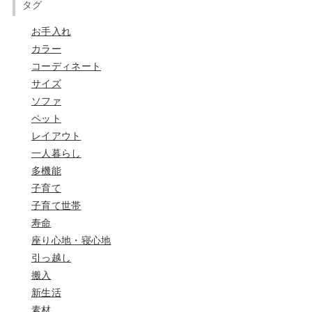
タグ
お手入れ
カラー
コーディネート
サイズ
ソファ
ペット
レイアウト
一人暮らし
多機能
子育て
子育て世帯
寿命
座り心地・寝心地
引っ越し
搬入
新生活
素材