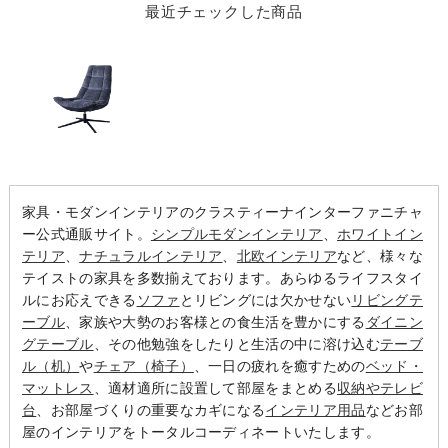
最近チェックした商品
家具・モダンインテリアのクラスティーナインターファニチャ
ー公式通販サイト。
シンプルモダンインテリア
、
ホワイトイン
テリア
、
ナチュラルインテリア
、
北欧インテリア
など、様々な
テイストの家具を多数揃えております。あらゆるライフスタイ
ルにお応えできる
ソファ
とリビングには欠かせない
リビングテ
ーブル
、家族や大勢のお客様との食生活を豊かにする
ダイニン
グテーブル
、その他勉強をしたりと生活の中に溶け込む
テーブ
ル（机）
や
チェア（椅子）
、一日の疲れを癒すための
ベッド・
マットレス
、適材適所に設置して部屋をまとめる
収納やテレビ
台
、お部屋づくりの重要なカギになる
インテリア用品
などお部
屋のインテリアをトータルコーディネートいたします。