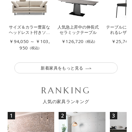
サイズ＆カラー豊富な
人気急上昇中の伸長式
テーブルに引
ヘッドレスト付きソフ
セラミックテーブル
れるレザー
ァー
￥94,050 ～ ￥103,
￥126,720
￥25,740
(税込)
950
(税込)
新着家具をもっと見る
RANKING
人気の家具ランキング
1
2
3