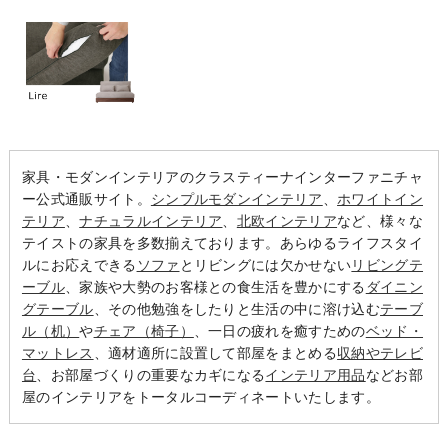
家具・モダンインテリアのクラスティーナインターファニチャ
ー公式通販サイト。
シンプルモダンインテリア
、
ホワイトイン
テリア
、
ナチュラルインテリア
、
北欧インテリア
など、様々な
テイストの家具を多数揃えております。あらゆるライフスタイ
ルにお応えできる
ソファ
とリビングには欠かせない
リビングテ
ーブル
、家族や大勢のお客様との食生活を豊かにする
ダイニン
グテーブル
、その他勉強をしたりと生活の中に溶け込む
テーブ
ル（机）
や
チェア（椅子）
、一日の疲れを癒すための
ベッド・
マットレス
、適材適所に設置して部屋をまとめる
収納やテレビ
台
、お部屋づくりの重要なカギになる
インテリア用品
などお部
屋のインテリアをトータルコーディネートいたします。