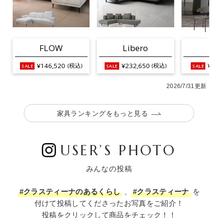
FLOW
Libero
L
¥146,520
¥232,650
¥25
(税込)
(税込)
2026/7/31更新
家具ランキングをもっと見る
USER’S PHOTO
みんなの投稿
#クラスティーナのあるくらし
、
#クラスティーナ
を
付けて投稿してくださったお写真をご紹介！
投稿をクリックして商品をチェック！！