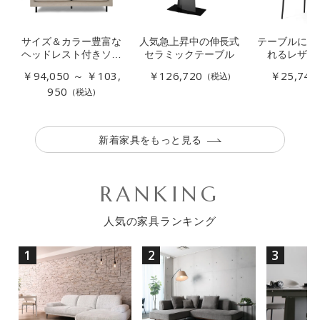
サイズ＆カラー豊富な
人気急上昇中の伸長式
テーブルに引
ヘッドレスト付きソフ
セラミックテーブル
れるレザー
ァー
￥94,050 ～ ￥103,
￥126,720
￥25,740
(税込)
950
(税込)
新着家具をもっと見る
RANKING
お買い物を続ける
カートへ進む
人気の家具ランキング
1
2
3