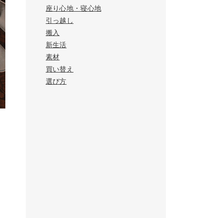
座り心地・寝心地
引っ越し
搬入
新生活
素材
買い替え
選び方