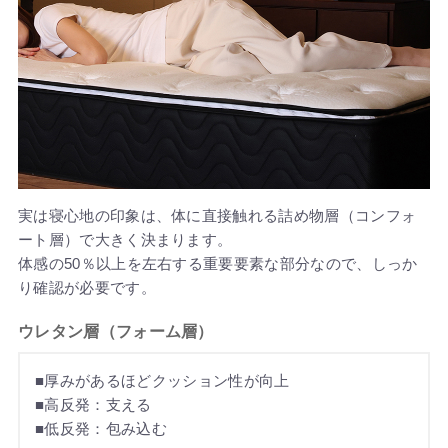
実は寝心地の印象は、体に直接触れる詰め物層（コンフォ
ート層）で大きく決まります。
体感の50％以上を左右する重要要素な部分なので、しっか
り確認が必要です。
ウレタン層（フォーム層）
■厚みがあるほどクッション性が向上
■高反発：支える
■低反発：包み込む