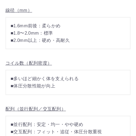
線径（mm）
■1.6mm前後：柔らかめ
■1.8〜2.0mm：標準
■2.0mm以上：硬め・高耐久
コイル数（配列密度）
■多いほど細かく体を支えられる
■体圧分散性能が向上
配列（並行配列／交互配列）
■並行配列：安定・均一・やや硬め
■交互配列：フィット・追従・体圧分散重視