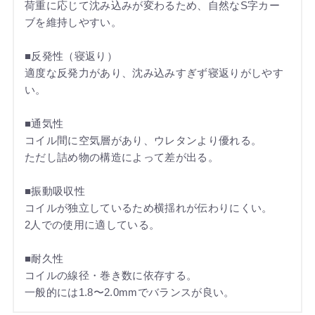
荷重に応じて沈み込みが変わるため、自然なS字カー
ブを維持しやすい。
■反発性（寝返り）
適度な反発力があり、沈み込みすぎず寝返りがしやす
い。
■通気性
コイル間に空気層があり、ウレタンより優れる。
ただし詰め物の構造によって差が出る。
■振動吸収性
コイルが独立しているため横揺れが伝わりにくい。
2人での使用に適している。
■耐久性
コイルの線径・巻き数に依存する。
一般的には1.8〜2.0mmでバランスが良い。