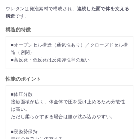
ウレタンは発泡素材で構成され、
連続した面で体を支える
構造
です。
構造的特徴
■オープンセル構造（通気性あり）／クローズドセル構
造（密閉）
■高反発・低反発は反発弾性率の違い
性能のポイント
■体圧分散
接触面積が広く、体全体で圧を受け止めるため分散性
は高い。
ただし柔らかすぎる場合は腰が沈み込みやすい。
■寝姿勢保持
素材の反発力に依存する。