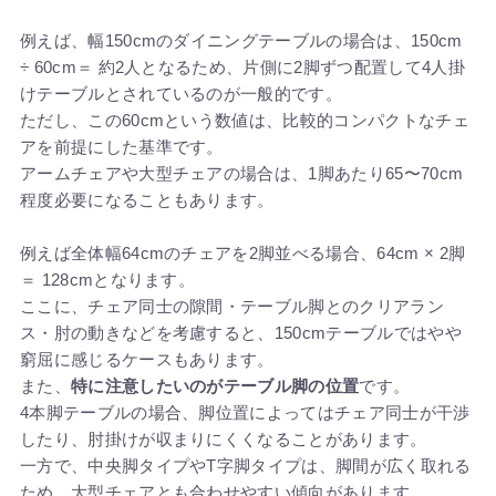
例えば、幅150cmのダイニングテーブルの場合は、150cm
÷ 60cm＝ 約2人となるため、片側に2脚ずつ配置して4人掛
けテーブルとされているのが一般的です。
ただし、この60cmという数値は、比較的コンパクトなチェ
アを前提にした基準です。
アームチェアや大型チェアの場合は、1脚あたり65〜70cm
程度必要になることもあります。
例えば全体幅64cmのチェアを2脚並べる場合、64cm × 2脚
＝ 128cmとなります。
ここに、チェア同士の隙間・テーブル脚とのクリアラン
ス・肘の動きなどを考慮すると、150cmテーブルではやや
窮屈に感じるケースもあります。
また、
特に注意したいのがテーブル脚の位置
です。
4本脚テーブルの場合、脚位置によってはチェア同士が干渉
したり、肘掛けが収まりにくくなることがあります。
一方で、中央脚タイプやT字脚タイプは、脚間が広く取れる
ため、大型チェアとも合わせやすい傾向があります。