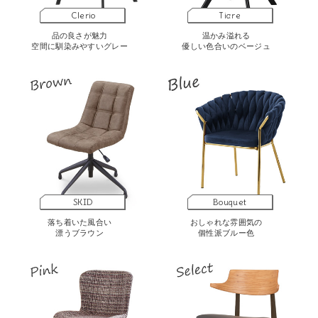
Clerio
Tiare
品の良さが魅力
温かみ溢れる
空間に馴染みやすいグレー
優しい色合いのベージュ
SKID
Bouquet
落ち着いた風合い
おしゃれな雰囲気の
漂うブラウン
個性派ブルー色