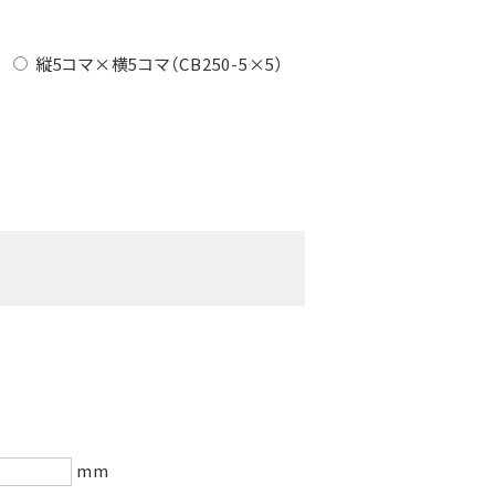
縦5コマ×横5コマ（CB250-5×5）
mm