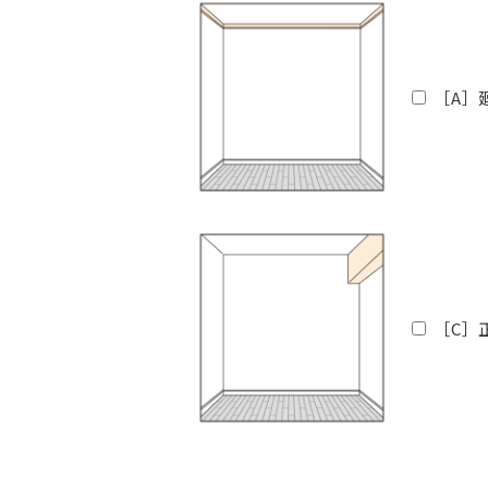
［A］
［C］