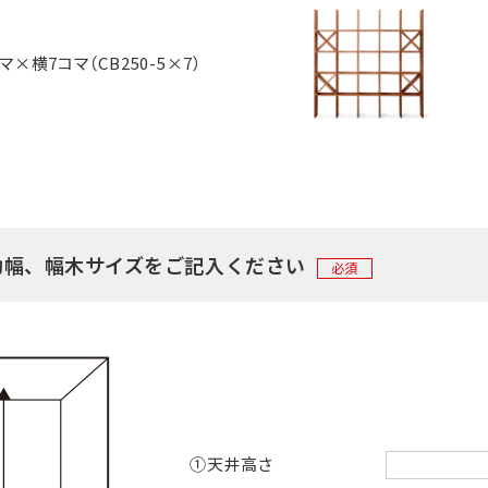
マ×横7コマ（CB250-5×7）
効幅、幅木サイズをご記入ください
必須
①天井高さ