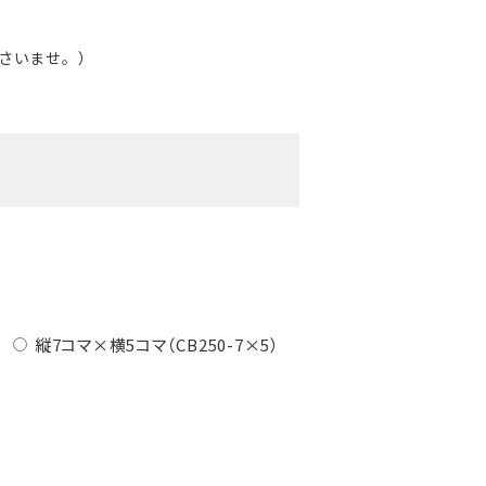
さいませ。）
縦7コマ×横5コマ（CB250-7×5）