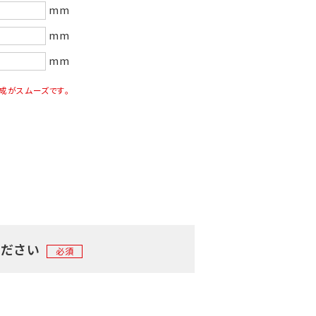
mm
mm
mm
成がスムーズです。
ください
必須