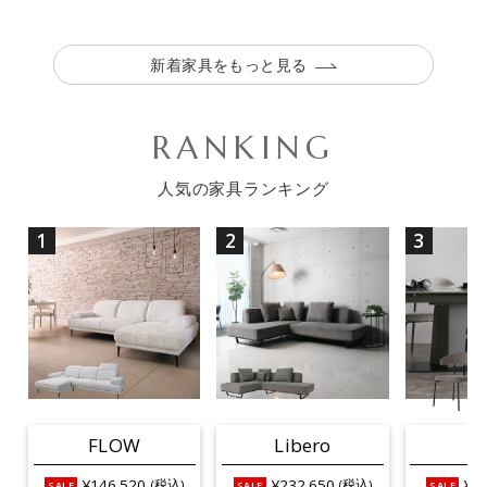
新着家具をもっと見る
RANKING
人気の家具ランキング
1
2
3
FLOW
Libero
L
¥146,520
¥232,650
¥25
(税込)
(税込)