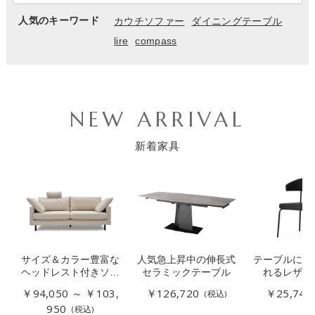
人気のキーワード
カウチソファー
ダイニングテーブル
lire
compass
NEW ARRIVAL
新着家具
サイズ＆カラー豊富な
人気急上昇中の伸長式
テーブルに引
ヘッドレスト付きソフ
セラミックテーブル
れるレザー
ァー
￥94,050 ～ ￥103,
￥126,720
￥25,740
(税込)
950
(税込)