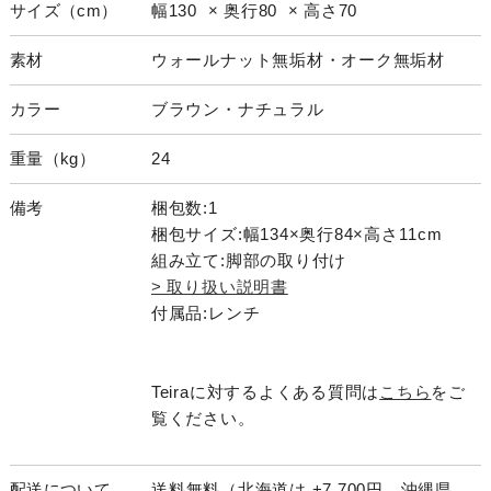
サイズ（cm）
幅130 × 奥行80 × 高さ70
素材
ウォールナット無垢材・オーク無垢材
カラー
ブラウン・ナチュラル
重量（kg）
24
備考
梱包数:1
梱包サイズ:幅134×奥行84×高さ11cm
組み立て:脚部の取り付け
> 取り扱い説明書
付属品:レンチ
Teiraに対するよくある質問は
こちら
をご
覧ください。
配送について
送料無料（北海道は +7,700円、沖縄県、