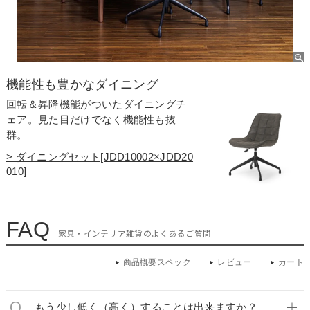
機能性も豊かなダイニング
回転＆昇降機能がついたダイニングチ
ェア。見た目だけでなく機能性も抜
群。
> ダイニングセット[JDD10002×JDD20
010]
FAQ
家具・インテリア雑貨のよくあるご質問
商品概要スペック
レビュー
カート
もう少し低く（高く）することは出来ますか？