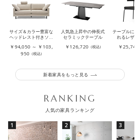
サイズ＆カラー豊富な
人気急上昇中の伸長式
テーブルに引
ヘッドレスト付きソフ
セラミックテーブル
れるレザー
ァー
￥94,050 ～ ￥103,
￥126,720
￥25,740
(税込)
950
(税込)
新着家具をもっと見る
RANKING
人気の家具ランキング
1
2
3