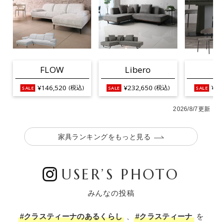
FLOW
Libero
L
¥146,520
¥232,650
¥25
(税込)
(税込)
2026/8/7更新
家具ランキングをもっと見る
USER’S PHOTO
みんなの投稿
#クラスティーナのあるくらし
、
#クラスティーナ
を