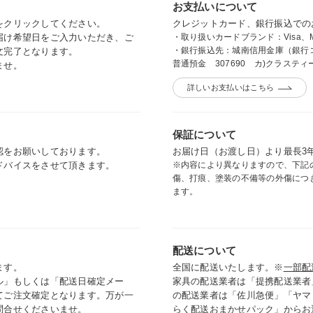
お支払いについて
をクリックしてください。
クレジットカード、銀行振込
での
届け希望日をご入力いただき、ご
・取り扱いカードブランド：Visa、Master
・銀行振込先：城南信用金庫（銀行コ
文完了となります。
普通預金 307690 カ)クラステ
ませ。
詳しいお支払いはこちら
保証について
認をお願いしております。
お届け日（お渡し日）より最長3
ドバイスをさせて頂きます。
※内容により異なりますので、下記
傷、打痕、塗装の不備等の外傷につ
ます。
配送について
ます。
全国に配送いたします。※
一部配
ル」もしくは「配送日確定メー
家具の配送業者は「提携配送業者
てご注文確定となります。万が一
の配送業者は「佐川急便」「ヤマ
問合せくださいませ。
らく配送おまかせパック」からお