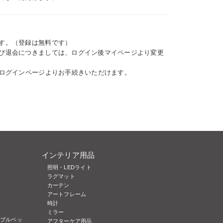
す。（登録は無料です）
び退会につきましては、ログイン後マイページより変更
、ログインページよりお手続きいただけます。
インテリア用品
照明・LEDライト
ラグマット
カーテン
アートフレーム
時計
ミラー
ブルベッ
アフターケア用品