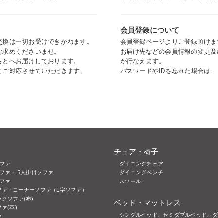
会員登録について
交換は一切お受けできかねます。
会員登録ページよりご登録頂けま
お求めくださいませ。
お届け先などの会員情報の変更及
もとへお届けしております。
が行なえます。
てご対応させていただきます。
パスワードやIDを忘れた場合は
チェア・椅子
ソファ
ダイニングチェア
ファ・.5人掛けソファ
ダイニングベンチ
ソファ
スツール
ファ・コーナーソファ（L字ソファ）
クソファ(布)
ベッド・マットレス
ァ(革)
シングルベッド、セミダブルベッド、ダ
ァ