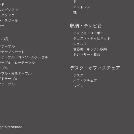
ド
ッド
マットレス
ニングソファ
枕
ングソファ
ン・スツール
収納・テレビ台
バー
テレビ台・ローボード
・机
チェスト・キャビネット
シェルフ
グテーブル
食器棚・キッチン収納
グテーブルセット
ドレッサー・鏡台
ーテーブル・コンソールテーブル
テーブル・ローテーブル
デスク・オフィスチェア
ーブル
ーブル・昇降テーブル
デスク
イドテーブル
オフィスチェア
クテーブル
ワゴン
hts reserved.