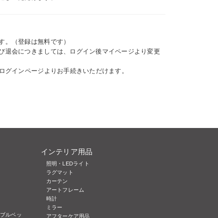
す。（登録は無料です）
び退会につきましては、ログイン後マイページより変更
、ログインページよりお手続きいただけます。
インテリア用品
照明・LEDライト
ラグマット
カーテン
アートフレーム
時計
ミラー
ブルベッ
アフターケア用品