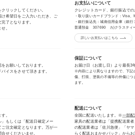
お支払いについて
をクリックしてください。
クレジットカード、銀行振込
での
届け希望日をご入力いただき、ご
・取り扱いカードブランド：Visa、Master
・銀行振込先：城南信用金庫（銀行コ
文完了となります。
普通預金 307690 カ)クラステ
ませ。
詳しいお支払いはこちら
保証について
認をお願いしております。
お届け日（お渡し日）より最長3
ドバイスをさせて頂きます。
※内容により異なりますので、下記
傷、打痕、塗装の不備等の外傷につ
ます。
配送について
ます。
全国に配送いたします。※
一部配
ル」もしくは「配送日確定メー
家具の配送業者は「提携配送業者
てご注文確定となります。万が一
の配送業者は「佐川急便」「ヤマ
問合せくださいませ。
らく配送おまかせパック」からお