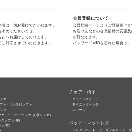
会員登録について
交換は一切お受けできかねます。
会員登録ページよりご登録頂けま
お求めくださいませ。
お届け先などの会員情報の変更及
もとへお届けしております。
が行なえます。
てご対応させていただきます。
パスワードやIDを忘れた場合は
チェア・椅子
ソファ
ダイニングチェア
ファ・.5人掛けソファ
ダイニングベンチ
ソファ
スツール
ファ・コーナーソファ（L字ソファ）
クソファ(布)
ベッド・マットレス
ァ(革)
シングルベッド、セミダブルベッド、ダ
ァ