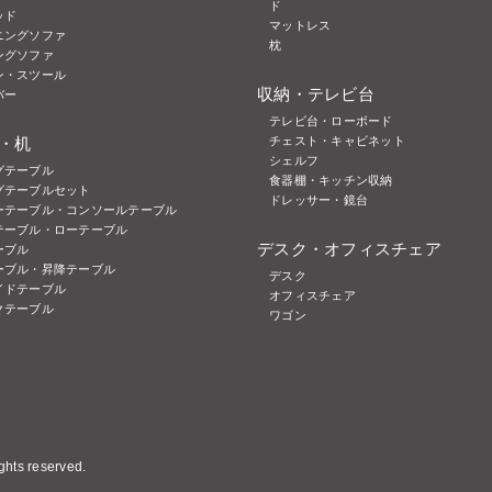
ド
ッド
マットレス
ニングソファ
枕
ングソファ
ン・スツール
収納・テレビ台
バー
テレビ台・ローボード
・机
チェスト・キャビネット
シェルフ
グテーブル
食器棚・キッチン収納
グテーブルセット
ドレッサー・鏡台
ーテーブル・コンソールテーブル
テーブル・ローテーブル
デスク・オフィスチェア
ーブル
ーブル・昇降テーブル
デスク
イドテーブル
オフィスチェア
クテーブル
ワゴン
hts reserved.