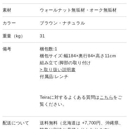
素材
ウォールナット無垢材・オーク無垢材
カラー
ブラウン・ナチュラル
重量（kg）
31
備考
梱包数:1
梱包サイズ:幅184×奥行84×高さ11cm
組み立て:脚部の取り付け
> 取り扱い説明書
付属品:レンチ
Teiraに対するよくある質問は
こちら
をご
覧ください。
配送について
送料無料（北海道は +7,700円、沖縄県、