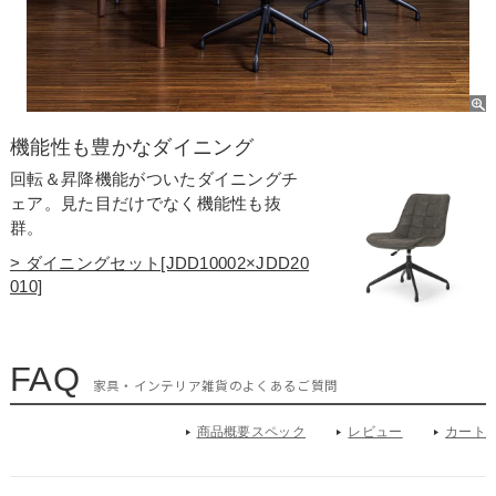
機能性も豊かなダイニング
回転＆昇降機能がついたダイニングチ
ェア。見た目だけでなく機能性も抜
群。
> ダイニングセット[JDD10002×JDD20
010]
FAQ
家具・インテリア雑貨のよくあるご質問
商品概要スペック
レビュー
カート