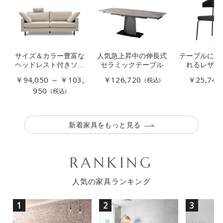
サイズ＆カラー豊富な
人気急上昇中の伸長式
テーブルに引
ヘッドレスト付きソフ
セラミックテーブル
れるレザー
ァー
￥94,050 ～ ￥103,
￥126,720
￥25,740
(税込)
950
(税込)
新着家具をもっと見る
RANKING
人気の家具ランキング
1
2
3