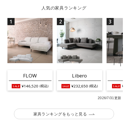
人気の家具ランキング
1
2
3
FLOW
Libero
L
¥146,520
¥232,650
¥25
(税込)
(税込)
2026/7/31更新
家具ランキングをもっと見る