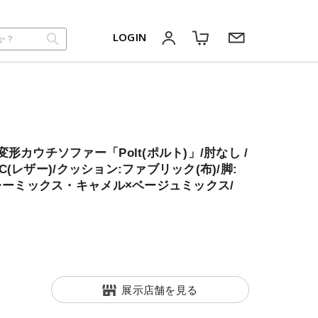
LOGIN
形カウチソファー「Polt(ポルト)」/肘なし /
:PVC(レザー)/クッション:ファブリック(布)/脚:
グレーミックス・キャメル×ベージュミックス/
展示店舗を見る