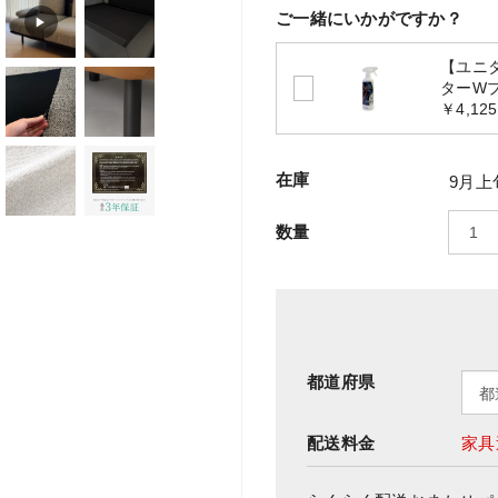
ご一緒にいかがですか？
▶
【ユニ
ターW
￥4,125
在庫
9月上
数量
都道府県
配送料金
家具