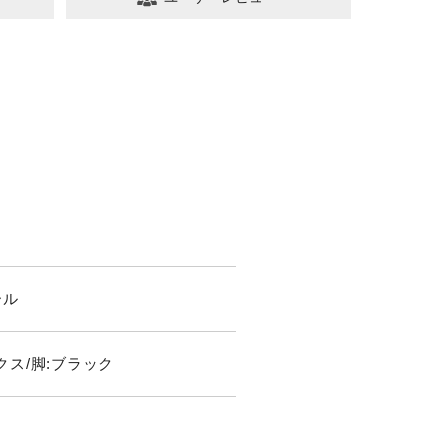
ール
ス/脚:ブラック