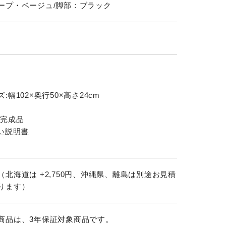
ープ・ベージュ/脚部：ブラック
:幅102×奥行50×高さ24cm
:完成品
扱い説明書
（北海道は +2,750円、沖縄県、離島は別途お見積
ります）
商品は、3年保証対象商品です。