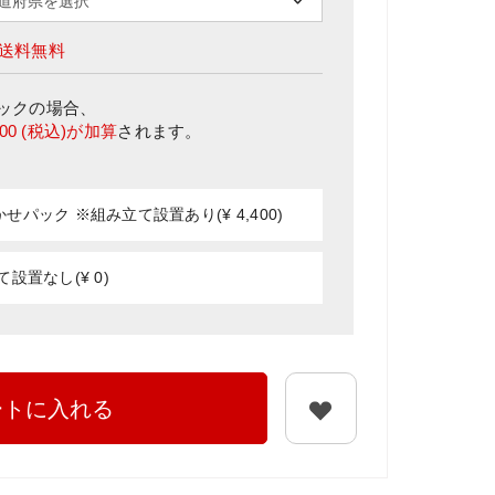
送料無料
ック
の場合、
400
(税込)が加算
されます。
パック ※組み立て設置あり(¥ 4,400)
設置なし(¥ 0)
ートに入れる