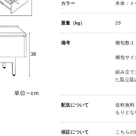
カラー
本体：ト
重量（kg）
29
備考
梱包数:1
梱包サイズ
組み立て
> 取り
配送について
送料無料
もりとな
保証について
こちらの