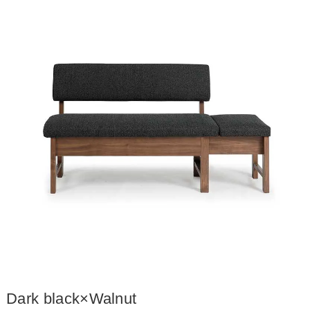
Dark black×Walnut