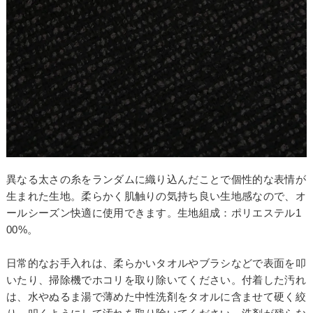
異なる太さの糸をランダムに織り込んだことで個性的な表情が
生まれた生地。柔らかく肌触りの気持ち良い生地感なので、オ
ールシーズン快適に使用できます。生地組成：ポリエステル1
00%。
日常的なお手入れは、柔らかいタオルやブラシなどで表面を叩
いたり、掃除機でホコリを取り除いてください。付着した汚れ
は、水やぬるま湯で薄めた中性洗剤をタオルに含ませて硬く絞