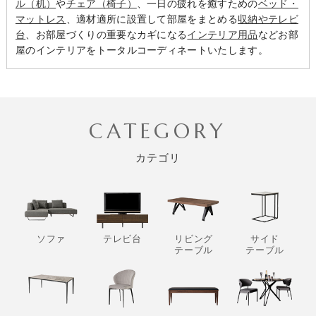
ル（机）
や
チェア（椅子）
、一日の疲れを癒すための
ベッド・
マットレス
、適材適所に設置して部屋をまとめる
収納やテレビ
台
、お部屋づくりの重要なカギになる
インテリア用品
などお部
屋のインテリアをトータルコーディネートいたします。
CATEGORY
カテゴリ
ソファ
テレビ台
リビング
サイド
テーブル
テーブル