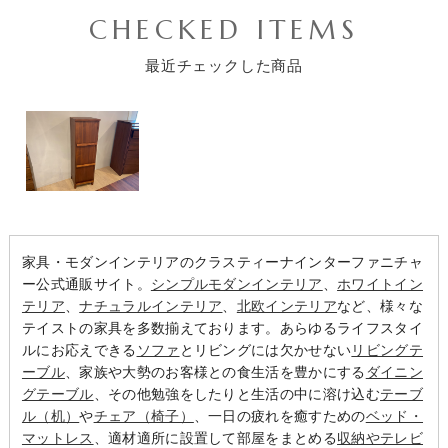
CHECKED ITEMS
最近チェックした商品
家具・モダンインテリアのクラスティーナインターファニチャ
ー公式通販サイト。
シンプルモダンインテリア
、
ホワイトイン
テリア
、
ナチュラルインテリア
、
北欧インテリア
など、様々な
テイストの家具を多数揃えております。あらゆるライフスタイ
ルにお応えできる
ソファ
とリビングには欠かせない
リビングテ
ーブル
、家族や大勢のお客様との食生活を豊かにする
ダイニン
グテーブル
、その他勉強をしたりと生活の中に溶け込む
テーブ
ル（机）
や
チェア（椅子）
、一日の疲れを癒すための
ベッド・
マットレス
、適材適所に設置して部屋をまとめる
収納やテレビ