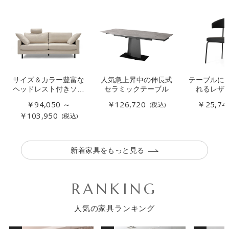
サイズ＆カラー豊富な
人気急上昇中の伸長式
テーブルに
ヘッドレスト付きソフ
セラミックテーブル
れるレザ
ァー
￥94,050 ～
￥126,720
￥25,74
(税込)
￥103,950
(税込)
新着家具をもっと見る
RANKING
人気の家具ランキング