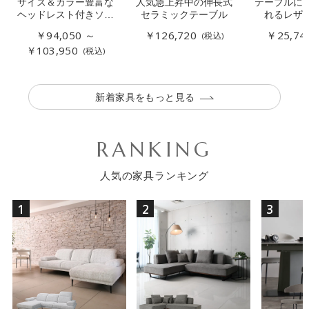
サイズ＆カラー豊富な
人気急上昇中の伸長式
テーブルに
ヘッドレスト付きソフ
セラミックテーブル
れるレザ
ァー
￥94,050 ～
￥126,720
￥25,74
(税込)
￥103,950
(税込)
新着家具をもっと見る
RANKING
人気の家具ランキング
1
2
3