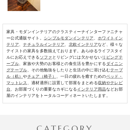
家具・モダンインテリアのクラスティーナインターファニチャ
ー公式通販サイト。
シンプルモダンインテリア
、
ホワイトイン
テリア
、
ナチュラルインテリア
、
北欧インテリア
など、様々な
テイストの家具を多数揃えております。あらゆるライフスタイ
ルにお応えできる
ソファ
とリビングには欠かせない
リビングテ
ーブル
、家族や大勢のお客様との食生活を豊かにする
ダイニン
グテーブル
、その他勉強をしたりと生活の中に溶け込む
テーブ
ル（机）
や
チェア（椅子）
、一日の疲れを癒すための
ベッド・
マットレス
、適材適所に設置して部屋をまとめる
収納やテレビ
台
、お部屋づくりの重要なカギになる
インテリア用品
などお部
屋のインテリアをトータルコーディネートいたします。
CATEGORY