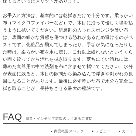
保てるといったメリットがあります。
お手入れ方法は、基本的には乾拭きだけで十分です。柔らかい
布（マイクロファイバーなど）で、木目に沿って優しく埃を払
うように拭いてください。研磨剤の入ったスポンジや硬い布
は、表面の細かな質感を傷つける恐れがあるため避けるのがベ
ストです。化粧品が飛んでしまったり、手垢が気になったりし
た時は、柔らかい布を水に浸し、これ以上絞れないというくら
い固く絞ってから汚れを拭き取ります。落ちにくい汚れには、
薄めた食器用の中性洗剤を布に含ませて拭いてください。水分
が表面に残ると、木目の隙間から染み込んで浮きや剥がれの原
因になることがあります。最後に必ず乾いた布で水分を完全に
拭き取ることが、長持ちさせる最大の秘訣です。
FAQ
家具・インテリア雑貨のよくあるご質問
商品概要スペック
レビュー
カート