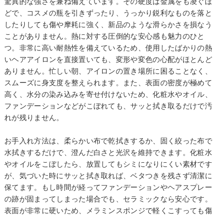
驚異的な強さを兼ね備えています。その硬度は金属をも凌ぐほ
どで、コスメの瓶を引きずったり、うっかり鋭利なものを落と
したりしても傷や摩耗に強く、新品のような滑らかさを損なう
ことがありません。熱に対する圧倒的な安心感も魅力のひと
つ。非常に高い耐熱性を備えているため、使用したばかりの熱
いヘアアイロンを直接置いても、変形や変色の心配がほとんど
ありません。忙しい朝、アイロンの置き場所に困ることなく、
スムーズに身支度を整えられます。また、表面の密度が極めて
高く、水分の染み込みを寄せ付けないため、化粧水やオイル、
ファンデーションなどがこぼれても、サッと拭き取るだけで汚
れが残りません。
お手入れ方法は、柔らかい布で乾拭きするか、固く絞った布で
水拭きするだけで、澄んだ白さと光沢を維持できます。化粧水
やオイルをこぼしたら、放置してもシミになりにくい素材です
が、気づいた時にサッと拭き取れば、ベタつきを残さず清潔に
保てます。もし時間が経ってファンデーションやヘアスプレー
の跡が固まってしまった場合でも、セラミックなら安心です。
表面が非常に硬いため、メラミンスポンジで軽くこすっても傷