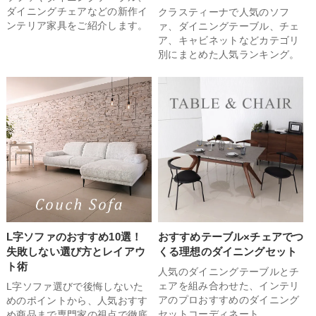
ダイニングチェアなどの新作イ
クラスティーナで人気のソフ
ンテリア家具をご紹介します。
ァ、ダイニングテーブル、チェ
ア、キャビネットなどカテゴリ
別にまとめた人気ランキング。
L字ソファのおすすめ10選！
おすすめテーブル×チェアでつ
失敗しない選び方とレイアウ
くる理想のダイニングセット
ト術
人気のダイニングテーブルとチ
ェアを組み合わせた、インテリ
L字ソファ選びで後悔しないた
アのプロおすすめのダイニング
めのポイントから、人気おすす
セットコーディネート。
め商品まで専門家の視点で徹底