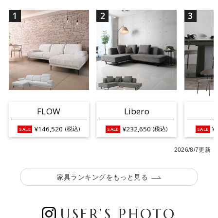
1
2
3
FLOW
Libero
¥146,520
¥232,650
¥
(税込)
(税込)
2026/8/7更新
家具ランキングをもっと見る
USER’S PHOTO