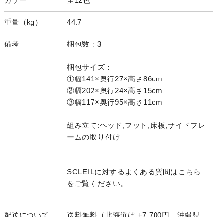
カラー
全12色
重量（kg）
44.7
備考
梱包数：3
梱包サイズ：
①幅141×奥行27×高さ86cm
②幅202×奥行24×高さ15cm
③幅117×奥行95×高さ11cm
組み立て:ヘッド,フット,床板,サイドフレ
ームの取り付け
SOLEILに対するよくある質問は
こちら
をご覧ください。
配送について
送料無料（北海道は +7,700円、沖縄県、