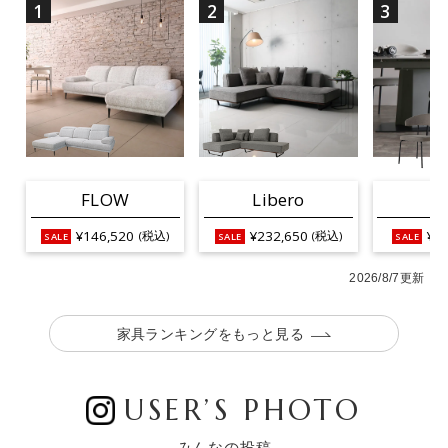
1
2
3
FLOW
Libero
L
¥146,520
¥232,650
¥25
(税込)
(税込)
2026/8/7更新
家具ランキングをもっと見る
USER’S PHOTO
みんなの投稿