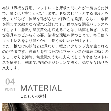
布張り床板を採用。マットレスと床板の間に布が一層あるだけ
で、驚くほど空間が安定します。冬場のヒヤッとする底冷えを
優しく和らげ、体温を逃がさない保温性を発揮。さらに、季節
お買い物を続ける
カートへ進む
を問わず大敵となる湿気に対しても、穏やかな調湿バランスを
保ちます。急激な温度変化を抑えることは、結露を防ぎ、大切
な寝具をカビから守る要。清潔な環境を保つことで、毎日使う
マットレスをより健やかに、長く愛用いただけます。
また、板だけの状態とは異なり、程よいグリップ力が生まれる
のが特徴です。寝返りを打つたびにマットレスが微細に動くの
をしっかりと抑制。無意識のうちに力んでしまう小さなストレ
スを解消し、朝まで理想のポジションで深く、穏やかな眠りを
支えます。
MATERIAL
こだわりの素材