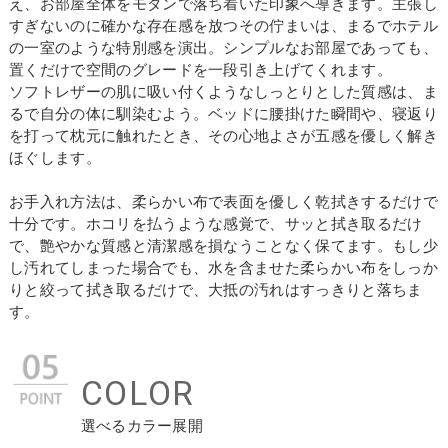
え、お部屋全体をモダンで落ち着いた印象へ導きます。主張し
すぎないのに確かな存在感を放つその佇まいは、まるでホテル
の一室のような特別感を演出。シンプルなお部屋であっても、
置くだけで空間のグレードを一段引き上げてくれます。
ソフトレザーの肌に吸い付くようなしっとりとした質感は、ま
るで自分の体に馴染むよう。ベッドに腰掛けた瞬間や、寝返り
を打って枕元に触れたとき、その心地よさが五感を優しく解き
ほぐします。
お手入れ方法は、柔らかい布で表面を優しく乾拭きするだけで
十分です。ホコリを払うような感覚で、サッと拭き取るだけ
で、艶やかな質感と清潔感を損なうことなく保てます。もし少
し汚れてしまった場合でも、水を含ませた柔らかい布をしっか
りと絞って拭き取るだけで、大抵の汚れはすっきりと落ちま
す。
COLOR
選べるカラー展開