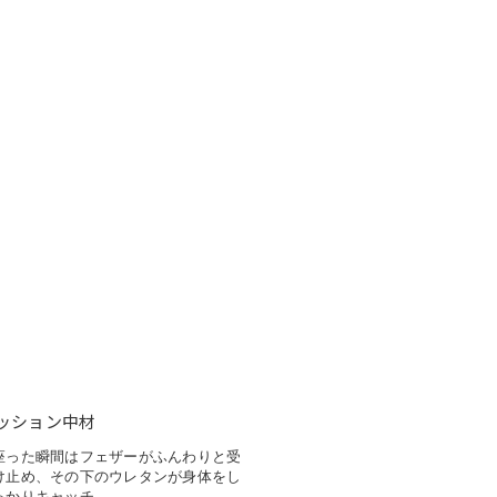
ン
ッション中材
座った瞬間はフェザーがふんわりと受
け止め、その下のウレタンが身体をし
っかりキャッチ。