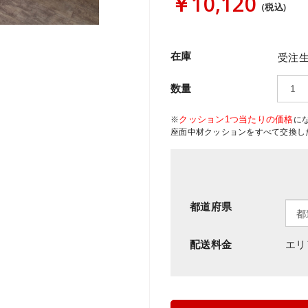
￥10,120
(税込)
在庫
受注生
数量
クッション1つ当たりの価格
※
に
座面中材クッションをすべて交換し
都道府県
配送料金
エリ