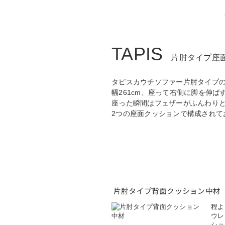
TAPIS
片肘タイプ座
タピスカウチソファー片肘タイプ
幅261cm、座って右側に脚を伸
座った瞬間はフェザーがふんわり
2つの座面クッションで構成されて
片肘タイプ背面クッション中材
程よ
ウレ
ショ