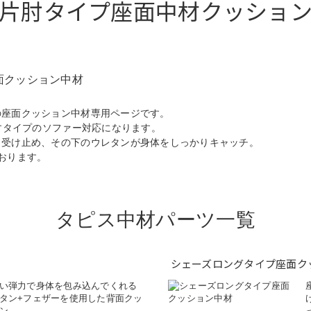
片肘タイプ座面中材クッショ
お買い物を続ける
カートへ進む
面クッション中材
の座面クッション中材専用ページです。
ばすタイプのソファー対応になります。
と受け止め、その下のウレタンが身体をしっかりキャッチ。
おります。
タピス中材パーツ一覧
シェーズロングタイプ座面ク
い弾力で身体を包み込んでくれる
タン+フェザーを使用した背面クッ
ン。