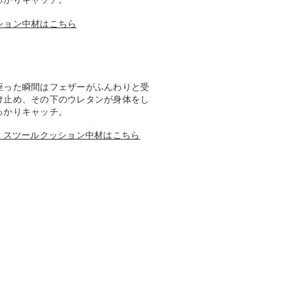
ション中材はこちら
座った瞬間はフェザーがふんわりと受
け止め、その下のウレタンが身体をし
っかりキャッチ。
> スツールクッション中材はこちら