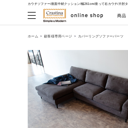
カウチソファー/座面中材クッション/幅261cm/座って右カウチ/片
商品
ホーム
>
顧客様専用ページ
>
カバーリングソファーパーツ