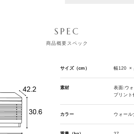
SPEC
商品概要スペック
サイズ（cm）
幅120 ×
素材
表面:ウ
プリント
カラー
ウォール
重量（kg）
27