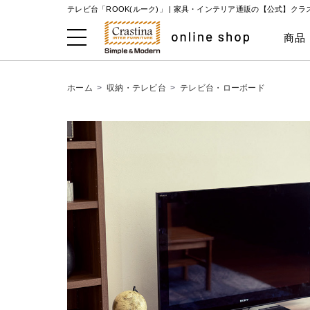
テレビ台「ROOK(ルーク)」 | 家具・インテリア通販の【公式】ク
商品
ホーム
>
収納・テレビ台
>
テレビ台・ローボード