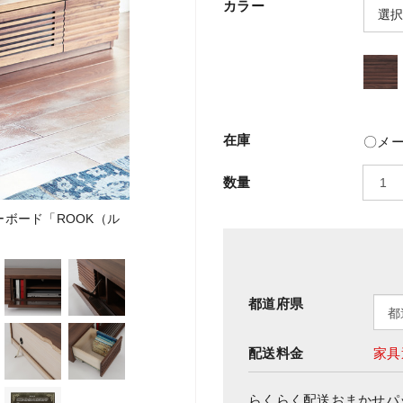
カラー
在庫
〇メ
数量
ボード「ROOK（ル
都道府県
配送料金
家具
らくらく配送おまかせパ