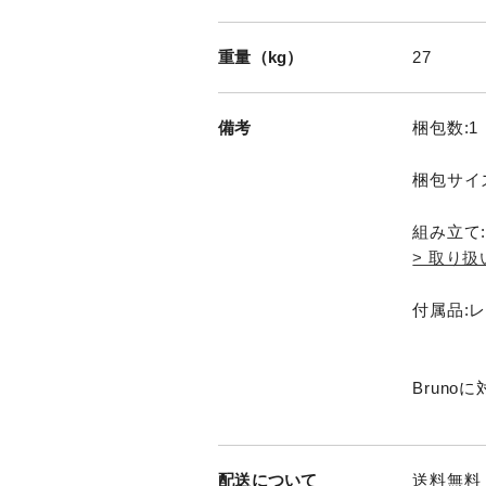
重量（kg）
27
備考
梱包数:1
梱包サイズ
組み立て
> 取り
付属品:
Bruno
配送について
送料無料