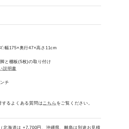
:幅175×奥行47×高さ11cm
:脚と棚板(5枚)の取り付け
扱い説明書
レンチ
に対するよくある質問は
こちら
をご覧ください。
（北海道は +7,700円、沖縄県、離島は別途お見積