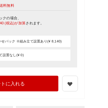
送料無料
ック
の場合、
140
(税込)が加算
されます。
パック ※組み立て設置あり(¥ 8,140)
設置なし(¥ 0)
ートに入れる