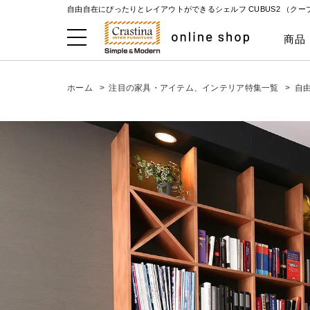
自由自在にぴったりとレイアウトができるシェルフ CUBUS2 （クーブ
商品
ホーム
>
注目の家具・アイテム、インテリア特集一覧
>
自