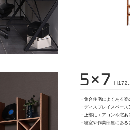
5×7
H172
・集合住宅によくある梁
・ディスプレイスペース3
・上部にエアコンや窓あ
・寝室や作業部屋にある