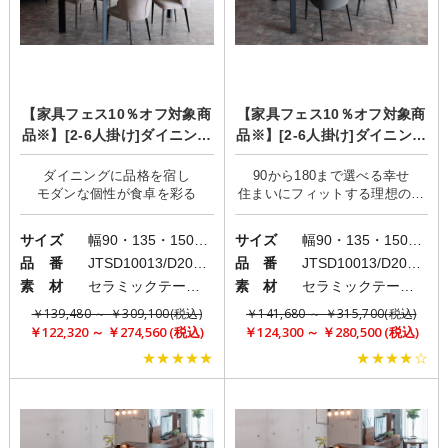
【家具フェス10％オフ対象商
【家具フェス10％オフ対象商
品※】[2-6人掛け]ダイニング
品※】[2-6人掛け]ダイニング
セット/スタイリッシュモダ
セット/スタイリッシュモダ
ダイニングに品格を宿し
90から180まで選べる幸せ
ン/Granada2×Shell
ン/Granada2×SIERRA
住まいにフィットする理想の食
サイズ
幅90・135・150・165・180cm
サイズ
幅90・135・150・165・180cm
品 番
JTSD10013/D20108
品 番
JTSD10013/D20109
素 材
セラミックテーブル/ファブリックチェア
素 材
セラミックテーブル/レザーチェア
￥139,480 ～ ￥309,100(税込)
￥141,680 ～ ￥315,700(税込)
￥122,320 ～ ￥274,560 (税込)
￥124,300 ～ ￥280,500 (税込)
★★★★★
★★★★☆