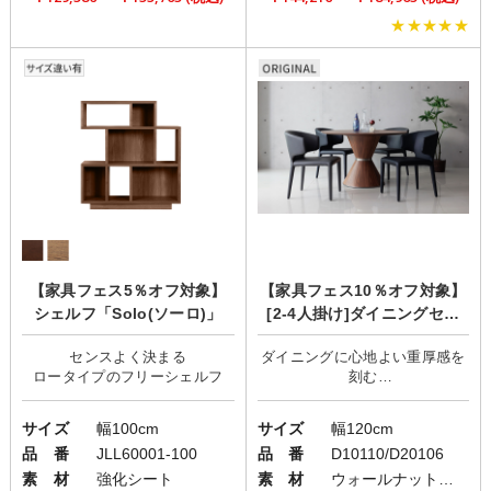
★★★★★
【家具フェス5％オフ対象】
【家具フェス10％オフ対象】
シェルフ「Solo(ソーロ)」
[2-4人掛け]ダイニングセッ
ト/ラウンドコミニュケーショ
センスよく決まる
ダイニングに心地よい重厚感を
ン/Ratte×aile
刻む
サイズ
幅100cm
サイズ
幅120cm
品 番
JLL60001-100
品 番
D10110/D20106
素 材
強化シート
素 材
ウォールナットテーブル/レザーチェア