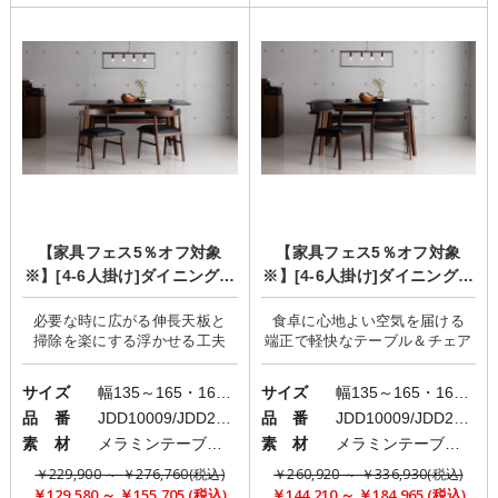
【家具フェス5％オフ対象
【家具フェス5％オフ対象
※】[4-6人掛け]ダイニングセ
※】[4-6人掛け]ダイニングセ
ット/クラッシースタイル/Eric
ット/クラッシースタイル/Eric
必要な時に広がる伸長天板と
食卓に心地よい空気を届ける
×Kulm×Bruno
×Adel×Bruno
サイズ
幅135～165・160～196cm
サイズ
幅135～165・160～196cm
品 番
JDD10009/JDD20013
品 番
JDD10009/JDD20007
素 材
メラミンテーブル/異素材ミックスチェア
素 材
メラミンテーブル/異素材ミックスチェア
￥229,900 ～ ￥276,760(税込)
￥260,920 ～ ￥336,930(税込)
￥129,580 ～ ￥155,705 (税込)
￥144,210 ～ ￥184,965 (税込)