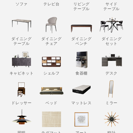
ソファ
テレビ台
リビング
サイド
テーブル
テーブル
ダイニング
ダイニング
ダイニング
ダイニング
テーブル
チェア
ベンチ
セット
キャビネット
シェルフ
食器棚
デスク
ドレッサー
ベッド
マットレス
ミラー
照明
ラグマット
アート
時計