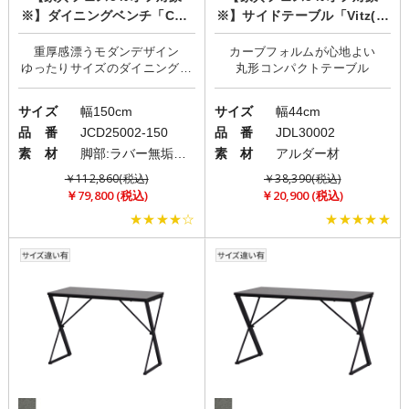
※】ダイニングベンチ「CRE
※】サイドテーブル「Vitz(ビ
MA(クレマ)」
ッツ)」
重厚感漂うモダンデザイン
カーブフォルムが心地よい
ゆったりサイズのダイニングベ
サイズ
幅150cm
サイズ
幅44cm
品 番
JCD25002-150
品 番
JDL30002
素 材
脚部:ラバー無垢材(ウレタン塗装)/張地:PVC(レザー)
素 材
アルダー材
￥112,860(税込)
￥38,390(税込)
￥79,800 (税込)
￥20,900 (税込)
★★★★☆
★★★★★