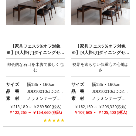
【家具フェス5％オフ対象
【家具フェス5％オフ対象
※】[4人掛け]ダイニングセッ
※】[4人掛け]ダイニングセッ
ト/モダンヴィンテージスタイ
ト/モダンヴィンテージスタイ
都会的な石目を木脚で優しく包
視界を遮らない低重心の心地よ
ル/Tim×Adel×Bruno
ル/Tim×Kulm×Bruno
む
さ
異素材が奏でるおしゃれな佇ま
ルンバブルチェアのスマート生
サイズ
幅135・160cm
サイズ
幅135・160cm
品 番
JDD10010/JDD20007
品 番
JDD10010/JDD20013
素 材
メラミンテーブル/異素材ミックスチェア
素 材
メラミンテーブル/異素材ミックスチェア
￥213,180 ～ ￥269,500(税込)
￥182,160 ～ ￥209,330(税込)
￥122,265 ～ ￥154,660 (税込)
￥107,635 ～ ￥125,400 (税込)
★★★★★