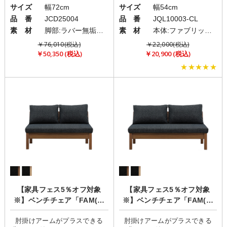
サイズ
幅72cm
サイズ
幅54cm
品 番
JCD25004
品 番
JQL10003-CL
素 材
脚部:ラバー無垢材(ウレタン塗装)/張地:PVC(レザー)
素 材
本体:ファブリック(布)/脚部:スチール
￥76,010(税込)
￥22,000(税込)
￥50,350 (税込)
￥20,900 (税込)
★★★★★
【家具フェス5％オフ対象
【家具フェス5％オフ対象
※】ベンチチェア「FAM(フ
※】ベンチチェア「FAM(フ
ァム)」
ァム)」
肘掛けアームがプラスできる
肘掛けアームがプラスできる