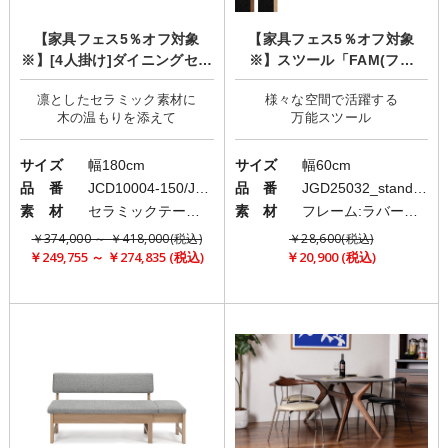
【家具フェス5％オフ対象
【家具フェス5％オフ対象
※】[4人掛け]ダイニングセッ
※】スツール「FAM(ファ
ト/セラミックインテリア/FA
ム)」
凛としたセラミック素材に
様々な空間で活躍する
ME×LILI
サイズ
幅180cm
サイズ
幅60cm
品 番
JCD10004-150/JCD20004-LL
品 番
JGD25032_standard
素 材
セラミックテーブル/異素材ミックスチェア
素 材
フレーム:ラバー材，コート紙/クッション:ファブリック(布)
￥374,000 ～ ￥418,000(税込)
￥28,600(税込)
￥249,755 ～ ￥274,835 (税込)
￥20,900 (税込)