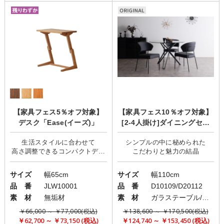
【家具フェス5％オフ対象】
【家具フェス10％オフ対象】
デスク「Ease(イーズ)」
[2-4人掛け]ダイニングセッ
ト/シンプルモダン/geo×Perl
生活スタイルに合わせて
シンプルの中に秘められた
e
高さ調整できるコンパクトデス
サイズ
幅65cm
サイズ
幅110cm
品 番
JLW10001
品 番
D10109/D20112
素 材
無垢材
素 材
ガラステーブル/レザーチェアorファブリックチェア
￥66,000 ～ ￥77,000(税込)
￥138,600 ～ ￥170,500(税込)
￥62,700 ～ ￥73,150 (税込)
￥124,740 ～ ￥153,450 (税込)