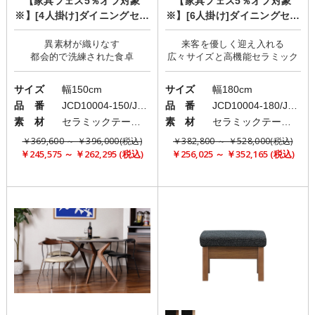
【家具フェス5％オフ対象
【家具フェス5％オフ対象
※】[4人掛け]ダイニングセッ
※】[6人掛け]ダイニングセッ
ト/セラミックインテリア/FA
ト/セラミックインテリア/FA
異素材が織りなす
来客を優しく迎え入れる
ME×MIX
ME×MIX
サイズ
幅150cm
サイズ
幅180cm
品 番
JCD10004-150/JCD20004-MX
品 番
JCD10004-180/JCD20004-MX
素 材
セラミックテーブル/異素材ミックスチェア
素 材
セラミックテーブル/異素材ミックスチェア
￥369,600 ～ ￥396,000(税込)
￥382,800 ～ ￥528,000(税込)
￥245,575 ～ ￥262,295 (税込)
￥256,025 ～ ￥352,165 (税込)