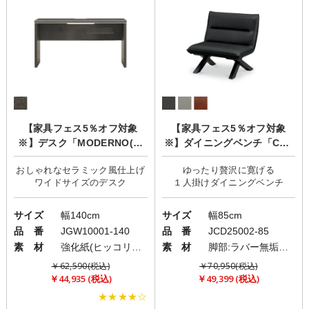
【家具フェス5％オフ対象
【家具フェス5％オフ対象
※】デスク「MODERNO(モ
※】ダイニングベンチ「CRE
デルノ)」
MA(クレマ)」
おしゃれなセラミック風仕上げ
ゆったり贅沢に寛げる
サイズ
幅140cm
サイズ
幅85cm
品 番
JGW10001-140
品 番
JCD25002-85
素 材
強化紙(ヒッコリー柄) ・塩ビシート(セラミック柄)
素 材
脚部:ラバー無垢材(ウレタン塗装)/張地:PVC(レザー)
￥62,590(税込)
￥70,950(税込)
￥44,935 (税込)
￥49,399 (税込)
★★★★☆