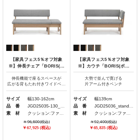
【家具フェス5％オフ対象
【家具フェス5％オフ対象
※】伸長チェア「BORIS(ボ
※】カウチ「BORIS(ボリ
リス)」
ス)」
伸長機能で座るスペースが
大勢で並んで寛げる
広がる背もたれ付きワイドベン
サイズ
幅130-162cm
サイズ
幅139cm
品 番
JGD25035-130_standard
品 番
JGD25036_standard
素 材
クッション:ファブリック(布)/脚部：強化紙
素 材
クッション:ファブリック(布)/脚部：強化紙
￥96,800(税込)
￥92,400(税込)
￥67,925 (税込)
￥65,835 (税込)