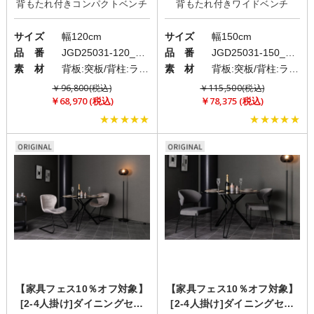
サイズ
幅120cm
サイズ
幅150cm
品 番
JGD25031-120_standard
品 番
JGD25031-150_standard
素 材
背板:突板/背柱:ラバー材/フレーム:ラバー材，コート紙/クッション:ファブリック(布)
素 材
背板:突板/背柱:ラバー材/フレーム:ラバー材，コート紙/クッション:ファブリック(布)
￥96,800(税込)
￥115,500(税込)
￥68,970 (税込)
￥78,375 (税込)
★★★★★
★★★★★
【家具フェス10％オフ対象】
【家具フェス10％オフ対象】
[2-4人掛け]ダイニングセッ
[2-4人掛け]ダイニングセッ