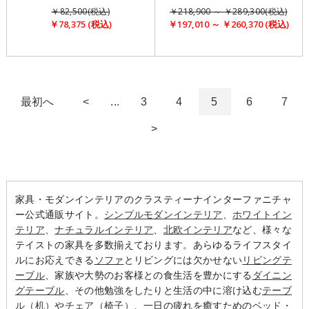
￥82,500(税込)
￥218,900 ～ ￥289,300(税込)
￥78,375 (税込)
￥197,010 ～ ￥260,370 (税込)
最初へ
<
...
3
4
5
6
7
>
家具・モダンインテリアのクラスティーナインターファニチャ
ー公式通販サイト。
シンプルモダンインテリア
、
ホワイトイン
テリア
、
ナチュラルインテリア
、
北欧インテリア
など、様々な
テイストの家具を多数揃えております。あらゆるライフスタイ
ルにお応えできる
ソファ
とリビングには欠かせない
リビングテ
ーブル
、家族や大勢のお客様との食生活を豊かにする
ダイニン
グテーブル
、その他勉強をしたりと生活の中に溶け込む
テーブ
ル（机）
や
チェア（椅子）
、一日の疲れを癒すための
ベッド・