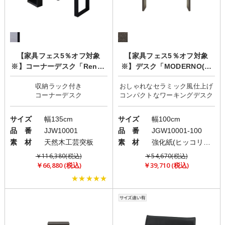
【家具フェス5％オフ対象
【家具フェス5％オフ対象
※】コーナーデスク「Renad
※】デスク「MODERNO(モ
a(レナーダ)」
デルノ)」
収納ラック付き
おしゃれなセラミック風仕上げ
サイズ
幅135cm
サイズ
幅100cm
品 番
JJW10001
品 番
JGW10001-100
素 材
天然木工芸突板
素 材
強化紙(ヒッコリー柄) ・塩ビシート(セラミック柄)
￥116,380(税込)
￥54,670(税込)
￥66,880 (税込)
￥39,710 (税込)
★★★★★