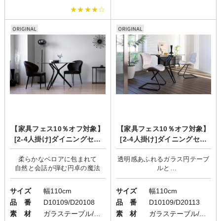
★★★★☆
【家具フェス10％オフ対象】
【家具フェス10％オフ対象】
[2-4人掛け]ダイニングセッ
[2-4人掛け]ダイニングセッ
ト/シンプルモダン/geo×Shel
ト/シンプルモダン/geo×uni2
柔らかなベロアに包まれて
透明感あふれるガラス円テーブ
l
ルと
サイズ
幅110cm
サイズ
幅110cm
品 番
D10109/D20108
品 番
D10109/D20113
素 材
ガラステーブル/ファブリックチェア
素 材
ガラステーブル/ファブリックチェア