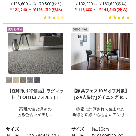
￥138,600 ～ ￥170,500(税込)
￥132,000 ～ ￥160,600(税込)
￥124,740 ～ ￥153,450 (税込)
￥118,800 ～ ￥144,540 (税込)
★★★☆☆
★★★★★
【在庫限り特価品】ラグマッ
【家具フェス10％オフ対象】
ト「FORTE(フォルテ)」
[2-4人掛け]ダイニングセッ
ト/シンプルモダン/geo×aile
高耐久性と深みの
緻密に計算されて生まれた
曲線と直線の心地よいアンサン
サイズ
サイズ
幅110cm
品 番
132-48944/132-48952
品 番
D10109/D20106