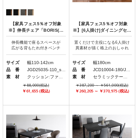
【家具フェス5％オフ対象
【家具フェス5％オフ対象
※】伸長チェア「BORIS(ボ
※】[6人掛け]ダイニングセッ
リス)」
ト/セラミックインテリア/FA
伸長機能で座るスペースが
置くだけで主役になる6人掛け
ME×LILI
サイズ
幅110-142cm
サイズ
幅180cm
品 番
JGD25035-110_standard
品 番
JCD10004-180/JCD20004-LL
素 材
クッション:ファブリック(布)/脚部：強化紙
素 材
セラミックテーブル/異素材ミックスチェア
￥88,000(税込)
￥387,200 ～ ￥561,000(税込)
￥61,655 (税込)
￥260,205 ～ ￥370,975 (税込)