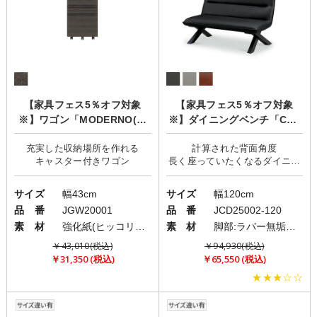
【家具フェス5％オフ対象
【家具フェス5％オフ対象
※】ワゴン「MODERNO(モ
※】ダイニングベンチ「CRE
デルノ)」
MA(クレマ)」
充実した収納場所を作れる
計算された背面角度
長く座っていたくなるダイニン
サイズ
幅43cm
サイズ
幅120cm
品 番
JGW20001
品 番
JCD25002-120
素 材
強化紙(ヒッコリー柄) ・塩ビシート(セラミック柄)
素 材
脚部:ラバー無垢材(ウレタン塗装)/張地:PVC(レザー)
￥43,010(税込)
￥94,930(税込)
￥31,350 (税込)
￥65,550 (税込)
★★★☆☆