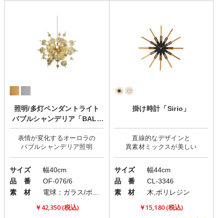
照明/多灯ペンダントライト
掛け時計「Sirio」
バブルシャンデリア「BALL
ON(バロン) mini オーロラ」
表情が変化するオーロラの
直線的なデザインと
サイズ
幅40cm
サイズ
幅44cm
品 番
OF-076/6
品 番
CL-3346
素 材
電球：ガラス/ボディ：スチール
素 材
木,ポリレジン
￥42,350 (税込)
￥15,180 (税込)