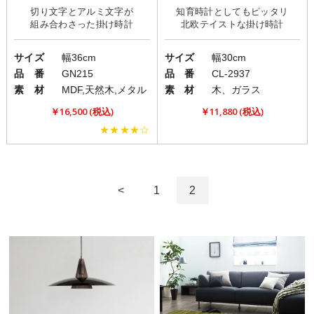
切り文字とアルミ文字が
知育時計としてもピッタリ
サイズ
幅36cm
サイズ
幅30cm
品 番
GN215
品 番
CL-2937
素 材
MDF,天然木,メタル
素 材
木、ガラス
￥16,500 (税込)
￥11,880 (税込)
★★★★☆
<
1
2