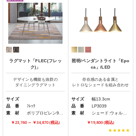
ラグマット「FLEC(フレッ
照明/ペンダントライト「Epo
ク)」
ca」/LED
デザインも機能も抜群の
存在感のある金属と
サイズ
サイズ
幅13.3cm
品 番
ﾌﾚｯｸ
品 番
LP3039
素 材
ポリプロピレン95%/ポリエステル5%
素 材
シェード:ウォルナット、アルミ、真鍮、銅 LEDパーツ:アルミニウム、樹脂ABS
￥23,760 ～ ￥34,870 (税込)
￥19,800 (税込)
★★★★★