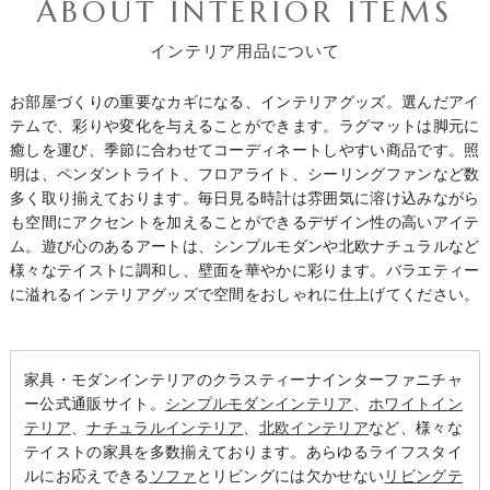
ABOUT INTERIOR ITEMS
インテリア用品について
お部屋づくりの重要なカギになる、インテリアグッズ。選んだアイ
テムで、彩りや変化を与えることができます。ラグマットは脚元に
癒しを運び、季節に合わせてコーディネートしやすい商品です。照
明は、ペンダントライト、フロアライト、シーリングファンなど数
多く取り揃えております。毎日見る時計は雰囲気に溶け込みながら
も空間にアクセントを加えることができるデザイン性の高いアイテ
ム。遊び心のあるアートは、シンプルモダンや北欧ナチュラルなど
様々なテイストに調和し、壁面を華やかに彩ります。バラエティー
に溢れるインテリアグッズで空間をおしゃれに仕上げてください。
家具・モダンインテリアのクラスティーナインターファニチャ
ー公式通販サイト。
シンプルモダンインテリア
、
ホワイトイン
テリア
、
ナチュラルインテリア
、
北欧インテリア
など、様々な
テイストの家具を多数揃えております。あらゆるライフスタイ
ルにお応えできる
ソファ
とリビングには欠かせない
リビングテ