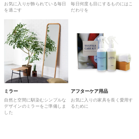
お気に入りが飾られている
毎日
毎日何度も目にするものには
こ
を過ごす
だわりを
ミラー
アフターケア用品
自然と空間に馴染む
シンプルな
お気に入りの家具を
長く愛用す
デザインの
ミラーをご準備しま
るために
した