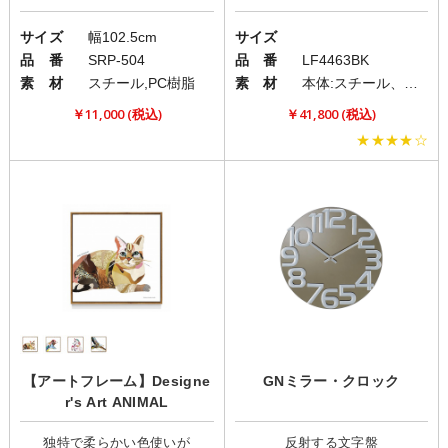
サイズ
幅102.5cm
サイズ
品 番
SRP-504
品 番
LF4463BK
素 材
スチール,PC樹脂
素 材
本体:スチール、アルミニウム、鋳物(鉄) /コード:ブラックコード
￥11,000 (税込)
￥41,800 (税込)
★★★★☆
【アートフレーム】Designe
GNミラー・クロック
r's Art ANIMAL
独特で柔らかい色使いが
反射する文字盤