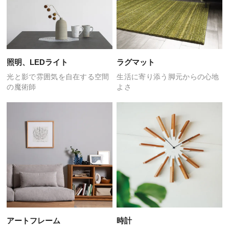
照明、LEDライト
ラグマット
光と影で雰囲気を自在する
空間
生活に寄り添う
脚元からの心地
の魔術師
よさ
アートフレーム
時計