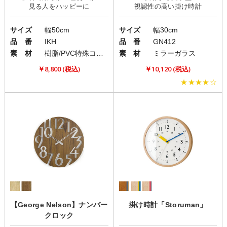
サイズ
幅50cm
サイズ
幅30cm
品 番
IKH
品 番
GN412
素 材
樹脂/PVC特殊コート紙
素 材
ミラーガラス
￥8,800 (税込)
￥10,120 (税込)
★★★★☆
【George Nelson】ナンバー
掛け時計「Storuman」
クロック