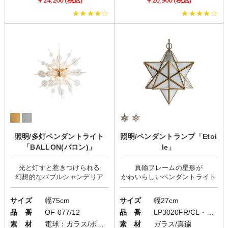
￥24,200 (税込)
￥20,900 (税込)
★★★★☆
★★★★☆
照明/多灯ペンダントライト
照明/ペンダントランプ「Etoi
「BALLON(バロン)」
le」
光と灯すと惹きつけられる
真鍮フレームの星形が
サイズ
幅75cm
サイズ
幅27cm
品 番
OF-077/12
品 番
LP3020FR/CL・LP3091FR/CL
素 材
電球：ガラス/ボディ：スチール
素 材
ガラス/真鍮