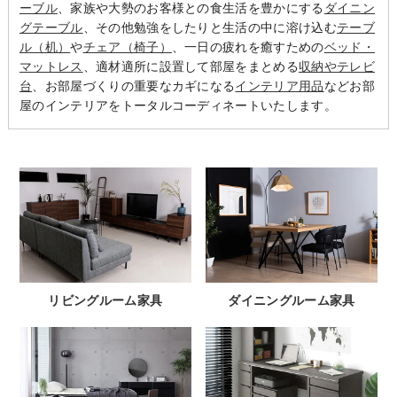
ーブル
、家族や大勢のお客様との食生活を豊かにする
ダイニン
グテーブル
、その他勉強をしたりと生活の中に溶け込む
テーブ
ル（机）
や
チェア（椅子）
、一日の疲れを癒すための
ベッド・
マットレス
、適材適所に設置して部屋をまとめる
収納やテレビ
台
、お部屋づくりの重要なカギになる
インテリア用品
などお部
屋のインテリアをトータルコーディネートいたします。
リビングルーム家具
ダイニングルーム家具