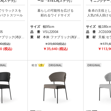
A(ステラ)」
ール「STELA(ステラ)」
イニングテー
でリラックスを
暮らしの可能性を広げる
食卓の主役と
人気の6人掛け
サイズ
幅95cm
サイズ
幅180c
05
品 番
VSL22004
品 番
JCD100
本体:ファブリック(布)/脚:スチール
素 材
本体:ファブリック(布)/脚:スチール
素 材
00(税込)
￥39,600(税込)
￥171,
0 (税込)
￥35,640 (税込)
￥113,9