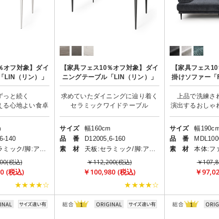
％オフ対象】ダイ
【家具フェス10％オフ対象】ダイ
【家具フェス1
LIN（リン）」
ニングテーブル「LIN（リン）」
掛けソファー「F
ずっと続く
求めていたダイニングに辿り着く
上品で洗練さ
m
サイズ
幅160cm
サイズ
幅190c
6-140
品 番
D12005,6-160
品 番
MDL100
天板:セラミック/脚:アルミニウム
素 材
天板:セラミック/脚:アルミニウム
素 材
00(税込)
￥112,200(税込)
￥107,
0 (税込)
￥100,980 (税込)
￥97,0
★★★★☆
★★★★☆