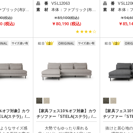
品 番
VSL12063
品 番
VSL120
本体:ファブリック(布)/脚:スチール
素 材
本体：ファブリック(布)/脚部：スチール
素 材
00(税込)
￥89,100(税込)
￥94,6
0 (税込)
￥80,190 (税込)
￥85,1
★★★★☆
％オフ対象】カウ
【家具フェス10％オフ対象】カウ
【家具フェス1
LA(ステラ)」/肘
チソファー「STELA(ステラ)」/肘
チソファー「STE
し
なし
ようなサイズ感
大勢でもゆったり座れる
抜けと居心地