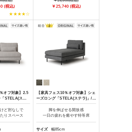
00(税込)
￥28,600(税込)
40 (税込)
￥25,740 (税込)
★★★★☆
％オフ対象】2.5
【家具フェス10％オフ対象】シェ
「STELA(ステ
ーズロング「STELA(ステラ)」/肘
/肘なし
なし
だけど肘なしで
脚を伸ばせる開放感
m
サイズ
幅85cm