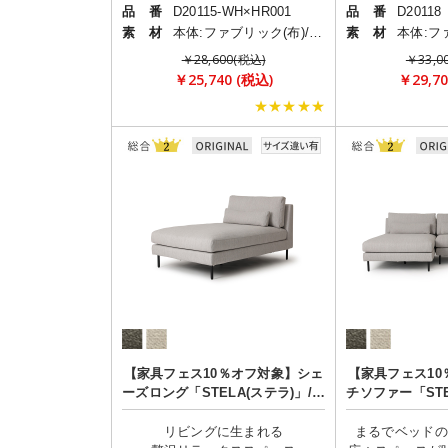
品 番
D20115-WH×HR001
品 番
D20118
素 材
本体:ファブリック(布)/脚:スチール
素 材
￥28,600(税込)
￥33,0
￥25,740 (税込)
￥29,70
★★★★★
【家具フェス10％オフ対象】シェ
【家具フェス10
ーズロング「STELA(ステラ)」/肘
チソファー「STE
なし
な
リビングに生まれる
まるでベッドの