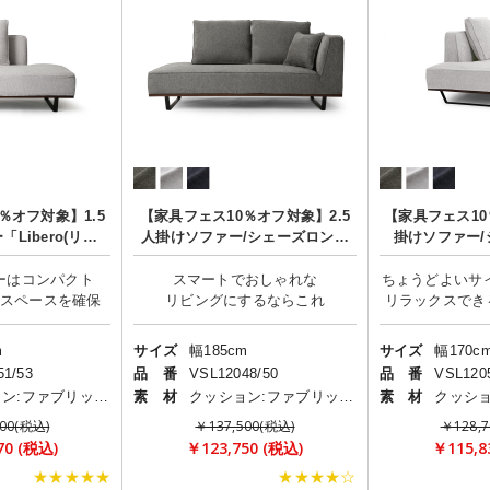
％オフ対象】1.5
【家具フェス10％オフ対象】2.5
【家具フェス1
Libero(リベ
人掛けソファー/シェーズロング
掛けソファー
/肘なし
「Libero(リベロ)」
「Liber
ーはコンパクト
スマートでおしゃれな
ちょうどよいサ
リラックスでき
m
サイズ
幅185cm
サイズ
幅170c
51/53
品 番
VSL12048/50
品 番
VSL120
クッション:ファブリック(布)
素 材
クッション:ファブリック(布)
素 材
00(税込)
￥137,500(税込)
￥128,
70 (税込)
￥123,750 (税込)
￥115,8
★★★★★
★★★★☆