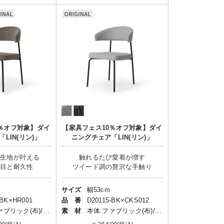
0％オフ対象】ダイ
【家具フェス10％オフ対象】ダイ
LIN(リン)」
ニングチェア「LIN(リン)」
の生地が叶える
触れるたび愛着が増す
サイズ
幅53cm
-BK×HR001
品 番
D20115-BK×CKS012
本体:ファブリック(布)/脚:スチール
素 材
本体:ファブリック(布)/脚:スチール