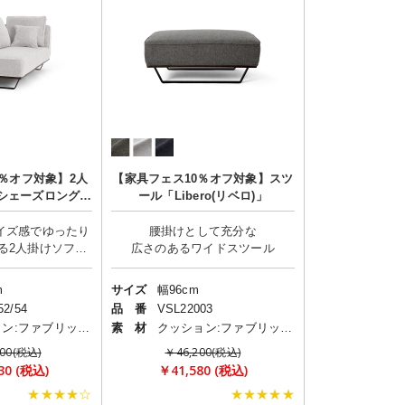
0％オフ対象】2人
【家具フェス10％オフ対象】スツ
/シェーズロング
ール「Libero(リベロ)」
o(リベロ)」
イズ感でゆったり
腰掛けとして充分な
る2人掛けソファ
m
サイズ
幅96cm
52/54
品 番
VSL22003
クッション:ファブリック(布)
素 材
クッション:ファブリック(布)
700(税込)
￥46,200(税込)
30 (税込)
￥41,580 (税込)
★★★★☆
★★★★★