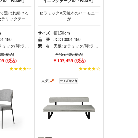
ブル「FAME」
イニングテーブル「FAME」
して選ばれ続ける
セラミック×天然木のハーモニー
セラミックテーブ
が
m
サイズ
幅150cm
04-180
品 番
JCD10004-150
天板:セラミック/脚:ラバーウッド
素 材
天板:セラミック/脚:ラバーウッド
600(税込)
￥158,400(税込)
05 (税込)
￥103,455 (税込)
★★★★☆
★★★★☆