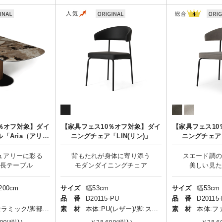
％オフ対象】ダイ
【家具フェス10％オフ対象】ダイ
【家具フェス1
「Aria（アリ
ニングチェア「LIN(リン)」
ニングチェア「
人掛け/伸長式
ュアリーに彩る
背もたれが身体に寄り添う
スエード調
200cm
サイズ
幅53cm
サイズ
幅53cm
品 番
D20115-PU
品 番
D20115
天板：セラミック/脚部：ウォールナット突板/土台：メタル
素 材
本体:PU(レザー)/脚:スチール
素 材