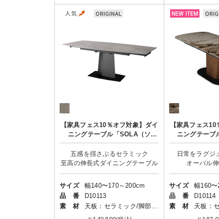
【家具フェス10％オフ対象】ダイ
【家具フェス10
ニングテーブル「SOLA（ソ
ニングテーブル
ラ）」/4-6人掛け/伸長式
ア）」/4-6
五感を揺さぶるセラミック
日常をラグジ
サイズ
幅140〜170～200cm
サイズ
幅160〜
品 番
D10113
品 番
D10114
素 材
天板：セラミック/脚部・土台：スチール
素 材