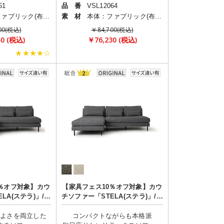
61
品 番
VSL12064
本体：ファブリック(布)/脚部：スチール
素 材
本体：ファブリック(布)/脚部：スチール
00(税込)
￥84,700(税込)
40 (税込)
￥76,230 (税込)
★★★★☆
0％オフ対象】カウ
【家具フェス10％オフ対象】カウ
LA(ステラ)」/肘
チソファー「STELA(ステラ)」/肘
なし
なし
のよさを両立した
コンパクトながらも本格派