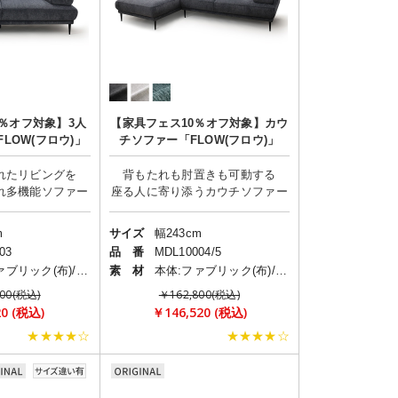
0％オフ対象】3人
【家具フェス10％オフ対象】カウ
LOW(フロウ)」
チソファー「FLOW(フロウ)」
れたリビングを
背もたれも肘置きも可動する
m
サイズ
幅243cm
03
品 番
MDL10004/5
本体:ファブリック(布)/脚:ステンレス
素 材
本体:ファブリック(布)/脚:ステンレス
800(税込)
￥162,800(税込)
20 (税込)
￥146,520 (税込)
★★★★☆
★★★★☆