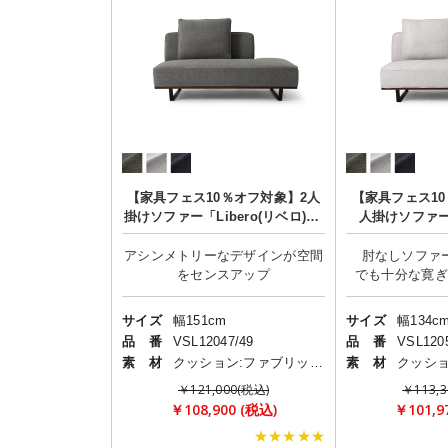
【家具フェス10％オフ対象】2人
【家具フェス10
掛けソファー「Libero(リベロ)」/
人掛けソファー「
肘なし
ロ)」
アシンメトリーなデザインが空間
肘なしソファ
サイズ
幅151cm
サイズ
幅134c
品 番
VSL12047/49
品 番
VSL120
素 材
クッション:ファブリック(布)
素 材
￥121,000(税込)
￥113,3
￥108,900 (税込)
￥101,9
★★★★★