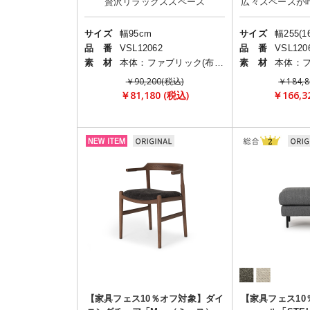
サイズ
幅95cm
サイズ
幅255(1
品 番
VSL12062
品 番
VSL120
素 材
本体：ファブリック(布)/脚部：スチール
素 材
￥90,200(税込)
￥184,8
￥81,180 (税込)
￥166,3
【家具フェス10％オフ対象】ダイ
【家具フェス10