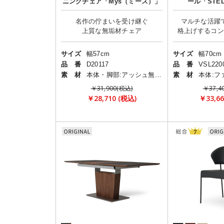
ニングチェア「Mys（ミース）」
ール「STEL
名作の佇まいを受け継ぐ
マルチな活躍
サイズ
幅57cm
サイズ
幅70cm
品 番
D20117
品 番
VSL220
素 材
本体・脚部:アッシュ無垢材/座面:ファブリック(布)
素 材
￥31,900(税込)
￥37,4
￥28,710 (税込)
￥33,66