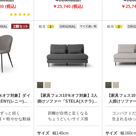
00(税込)
￥28,600(税込)
￥28,6
00 (税込)
￥25,740 (税込)
￥25,7
★★★★★
％オフ対象】ダイ
【家具フェス10％オフ対象】2人
【家具フェス10
NY(レニー)」2
掛けソファー「STELA(ステラ)」/
人掛けソファー
ット
肘なし
ラ)」
ずっと続く
距離が自然と近くなる
コンパクト
サイズ
幅140cm
サイズ
幅160c