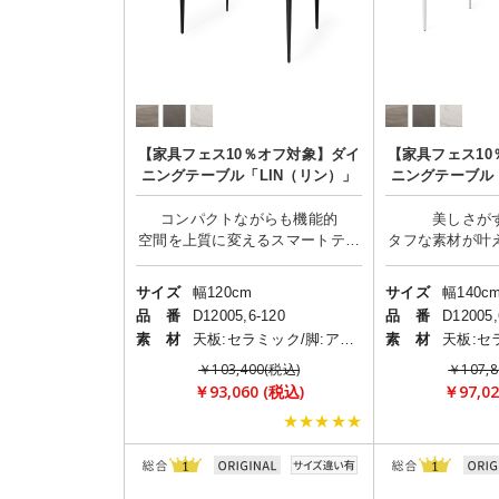
【家具フェス10％オフ対象】ダイ
【家具フェス10
ニングテーブル「LIN（リン）」
ニングテーブル「
コンパクトながらも機能的
美しさが
空間を上質に変えるスマートテー
サイズ
幅120cm
サイズ
幅140c
品 番
D12005,6-120
品 番
D12005,
素 材
天板:セラミック/脚:アルミニウム
素 材
￥103,400(税込)
￥107,8
￥93,060 (税込)
￥97,02
★★★★★