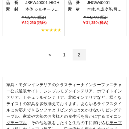
品 番
JSEW40001-HIGH
品 番
JHGW40001
素 材
本体:シルキーファイバー/ベース:アルミニウム
素 材
本体:合成皮革/脚部:スチール
￥62,700(税込)
￥44,500(税込)
￥52,250 (税込)
￥31,350 (税込)
★★★★★
<
1
2
家具・モダンインテリアのクラスティーナインターファニチャ
ー公式通販サイト。
シンプルモダンインテリア
、
ホワイトイン
テリア
、
ナチュラルインテリア
、
北欧インテリア
など、様々な
テイストの家具を多数揃えております。あらゆるライフスタイ
ルにお応えできる
ソファ
とリビングには欠かせない
リビングテ
ーブル
、家族や大勢のお客様との食生活を豊かにする
ダイニン
グテーブル
、その他勉強をしたりと生活の中に溶け込む
テーブ
ル（机）
や
チェア（椅子）
、一日の疲れを癒すための
ベッド・