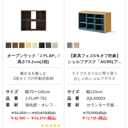
オープンラック「J FLAP」/
【家具フェス5％オフ対象】
高さ75.2cm(2段)
シェルフデスク「AGRE(アグ
レ)」
魅せるを愉しむ
ライフスタイルに寄り添う
サイズ
幅75〜145cm
サイズ
幅120cm
品 番
J-FLAP-752
品 番
JQL60003
素 材
強化紙・オレフィンシート
素 材
カウンター天板：強化紙/本体：オレフィン化粧繊維板
￥52,250 ～ ￥69,410(税込)
￥75,900(税込)
￥42,900 ～ ￥56,870 (税込)
￥72,105 (税込)
★★★★★