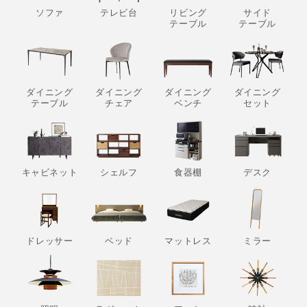
ソファ
テレビ台
リビング
サイド
テーブル
テーブル
ダイニング
ダイニング
ダイニング
ダイニング
テーブル
チェア
ベンチ
セット
キャビネット
シェルフ
食器棚
デスク
ドレッサー
ベッド
マットレス
ミラー