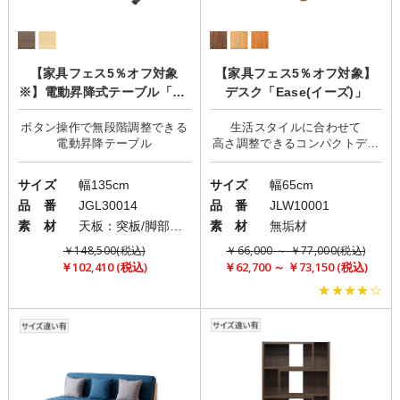
【家具フェス5％オフ対象
【家具フェス5％オフ対象】
※】電動昇降式テーブル「BE
デスク「Ease(イーズ)」
RND(ベルント)」
ボタン操作で無段階調整できる
生活スタイルに合わせて
高さ調整できるコンパクトデス
サイズ
幅135cm
サイズ
幅65cm
品 番
JGL30014
品 番
JLW10001
素 材
天板：突板/脚部：スチール
素 材
無垢材
￥148,500(税込)
￥66,000 ～ ￥77,000(税込)
￥102,410 (税込)
￥62,700 ～ ￥73,150 (税込)
★★★★☆