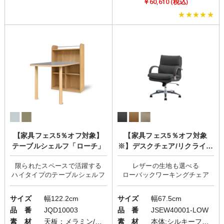
￥60,610 (税込)
★★★★★
【家具フェス5％オフ対象】
【家具フェス5％オフ対象
テーブルシェルフ「ローチ」
※】デスクチェア/リクライニ
ング「Glant(グラント)」
限られたスペースで活躍する
レザーの生地も選べる
サイズ
幅122.2cm
サイズ
幅67.5cm
品 番
JQD10003
品 番
JSEW40001-LOW
素 材
天板：メラミン/本体：強化紙/脚部：ラバーウッド
素 材
本体:シルキーファイバー/ベース:アルミニウム