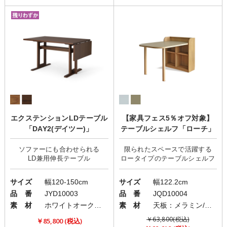
エクステンションLDテーブル
【家具フェス5％オフ対象】
「DAY2(デイツー)」
テーブルシェルフ「ローチ」
ソファーにも合わせられる
限られたスペースで活躍する
サイズ
幅120-150cm
サイズ
幅122.2cm
品 番
JYD10003
品 番
JQD10004
素 材
ホワイトオーク突板
素 材
天板：メラミン/本体：強化紙/脚部：ラバーウッド
￥63,800(税込)
￥85,800 (税込)