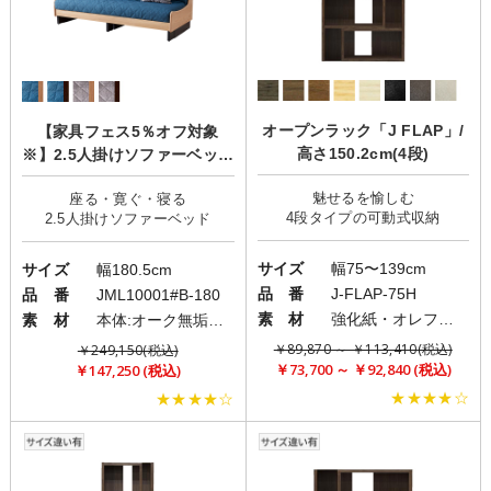
オープンラック「J FLAP」/
【家具フェス5％オフ対象
高さ150.2cm(4段)
※】2.5人掛けソファーベッド
「Dorothy2(ドロシー2)」/肘
魅せるを愉しむ
座る・寛ぐ・寝る
なし
サイズ
幅75〜139cm
サイズ
幅180.5cm
品 番
J-FLAP-75H
品 番
JML10001#B-180
素 材
強化紙・オレフィンシート
素 材
本体:オーク無垢材・積層合板・プリント紙化粧繊維板/クッション:ファブリック(布)
￥89,870 ～ ￥113,410(税込)
￥249,150(税込)
￥73,700 ～ ￥92,840 (税込)
￥147,250 (税込)
★★★★☆
★★★★☆