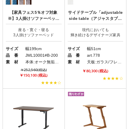
【家具フェス5％オフ対象
サイドテーブル「adjustable
※】3人掛けソファーベッド
side table（アジャスタブル
「Dorothy2(ドロシー2)」/肘
テーブル）」/デザイナーズ家
座る・寛ぐ・寝る
現代においても
なし
具/アイリーン・グレイ
サイズ
幅199cm
サイズ
幅51cm
品 番
JML10001#B-200
品 番
art.778
素 材
本体:オーク無垢材・積層合板・プリント紙化粧繊維板/クッション:ファブリック(布)
素 材
天板:ガラス/フレーム:スチール
￥252,560(税込)
￥80,300 (税込)
￥150,100 (税込)
★★★★☆
★★★★☆