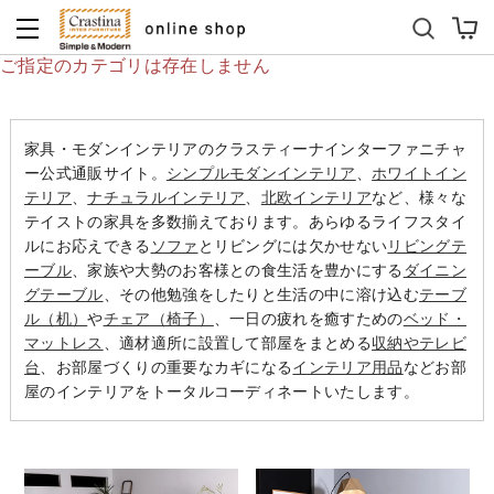
ダイニングテーブルセット
キッズソファ
ご指定のカテゴリは存在しません
家具・モダンインテリアのクラスティーナインターファニチャ
ー公式通販サイト。
シンプルモダンインテリア
、
ホワイトイン
テリア
、
ナチュラルインテリア
、
北欧インテリア
など、様々な
テイストの家具を多数揃えております。あらゆるライフスタイ
ルにお応えできる
ソファ
とリビングには欠かせない
リビングテ
ーブル
、家族や大勢のお客様との食生活を豊かにする
ダイニン
グテーブル
、その他勉強をしたりと生活の中に溶け込む
テーブ
ル（机）
や
チェア（椅子）
、一日の疲れを癒すための
ベッド・
マットレス
、適材適所に設置して部屋をまとめる
収納やテレビ
台
、お部屋づくりの重要なカギになる
インテリア用品
などお部
屋のインテリアをトータルコーディネートいたします。